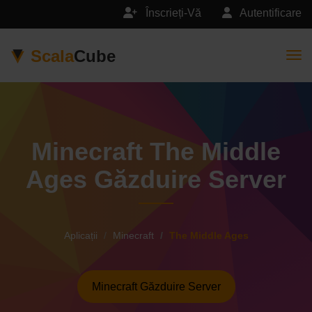
Înscrieți-Vă
Autentificare
Scala
Cube
Togg
Minecraft The Middle
Ages Găzduire Server
Aplicații
Minecraft
The Middle Ages
Minecraft Găzduire Server