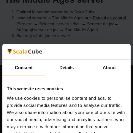
Obțineți
Minecraft server
de la ScalaCube
Instalați serverul a The Middle Ages prin
Panoul de control
(Servere → Selectați serverul dvs. → Servere de joc→
Adăugați server de joc → The Middle Ages)
Bucurați-vă de joc pe server!
Consent
Details
About
Compania noastră
This website uses cookies
We use cookies to personalise content and ads, to
provide social media features and to analyse our traffic.
Scalable Hosting Solutions OÜ
We also share information about your use of our site with
Cod de înregistrare: 14652605
our social media, advertising and analytics partners who
cod fiscal: EE102133820
may combine it with other information that you’ve
Adresă: Harju maakond, Tallinn, Kesklinna linnaosa,