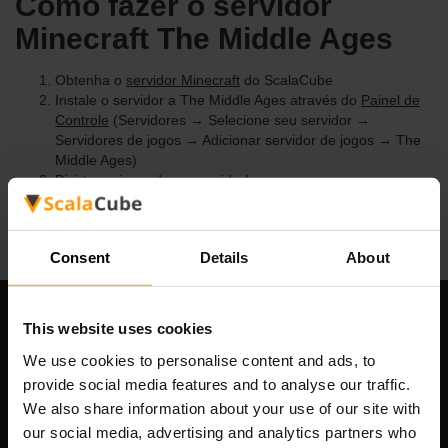
Como fazer o servidor
Minecraft The Middle Ages
Obtenha o
servidor Minecraft
do ScalaCube
Instale o servidor a The Middle Ages através do
Painel de
Controle
(Servidores → Selecione seu servidor →
Servidores de jogos → Adicionar servidor de jogos → The
Middle Ages)
Divirta-se jogando no servidor!
Consent
Details
About
This website uses cookies
Nossa empresa
We use cookies to personalise content and ads, to
provide social media features and to analyse our traffic.
We also share information about your use of our site with
Scalable Hosting Solutions OÜ
our social media, advertising and analytics partners who
Código de Registo: 14652605