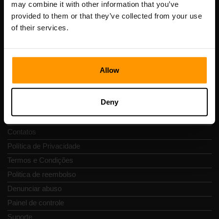
may combine it with other information that you’ve
Número de IVA: EE102133820
provided to them or that they’ve collected from your use
Endereço: Harju maakond, Tallinn, Kesklinna linnaosa,
of their services.
Vesivärava tn 50-201, 10152
Allow
Navegação rápida
Deny
Avaliações
Contatos
Política de Privacidade
Termos e Condições
Politica de reembolso
Denunciar abuso
Painel de controle
Suporte