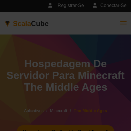
Registrar-Se
Conectar-Se
Scala
Cube
Togg
Hospedagem De
Servidor Para Minecraft
The Middle Ages
Aplicativos
Minecraft
The Middle Ages