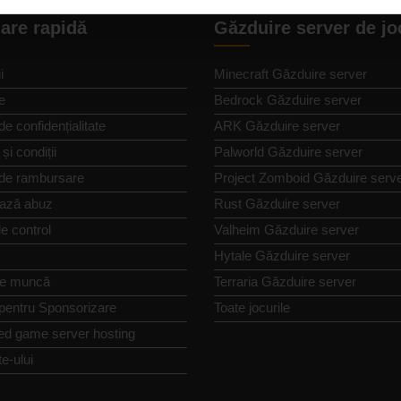
are rapidă
Găzduire server de jo
i
Minecraft Găzduire server
e
Bedrock Găzduire server
de confidențialitate
ARK Găzduire server
și condiții
Palworld Găzduire server
 de rambursare
Project Zomboid Găzduire serv
ază abuz
Rust Găzduire server
e control
Valheim Găzduire server
Hytale Găzduire server
de muncă
Terraria Găzduire server
 pentru Sponsorizare
Toate jocurile
ed game server hosting
te-ului