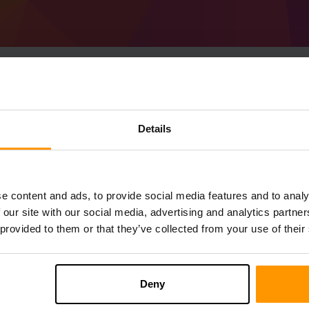
Cum se creează Mine
Details
server
Obțineți
Minecraft server
de la ScalaCube
Instalați serverul a Project_Moros prin
Pan
e content and ads, to provide social media features and to analy
Servere de joc→ Adăugați server de joc 
 our site with our social media, advertising and analytics partn
Bucurați-vă de joc pe server!
 provided to them or that they’ve collected from your use of their
Deny