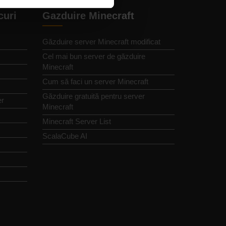
curi
Gazduire Minecraft
Găzduire server Minecraft modificat
Cel mai bun server de găzduire
Minecraft
Cum să faci un server Minecraft
Găzduire gratuită pentru server
er
Minecraft
Minecraft Server List
ScalaCube AI