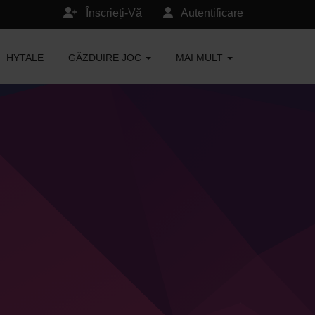
Înscrieți-Vă
Autentificare
HYTALE
GĂZDUIRE JOC
MAI MULT