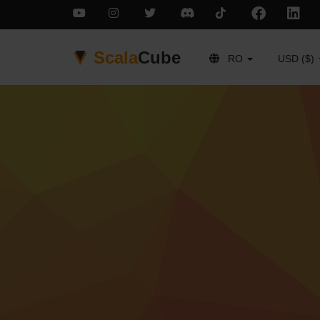
Scala
Cube
RO
USD ($)