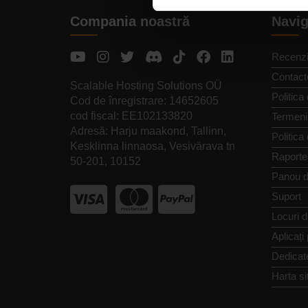
Compania noastră
Navig
Recenzi
Contact
Scalable Hosting Solutions OÜ
Politica 
Cod de înregistrare: 14652605
cod fiscal: EE102133820
Termeni 
Adresă: Harju maakond, Tallinn,
Politica
Kesklinna linnaosa, Vesivärava tn
Raporte
50-201, 10152
Panou d
Suport
Locuri 
Aplicați
Dedicat
Harta si