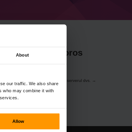
craft Project_Moros
About
oul de control
(Servere → Selectați serverul dvs. →
se our traffic. We also share
→ Project_Moros)
ers who may combine it with
 services.
Allow