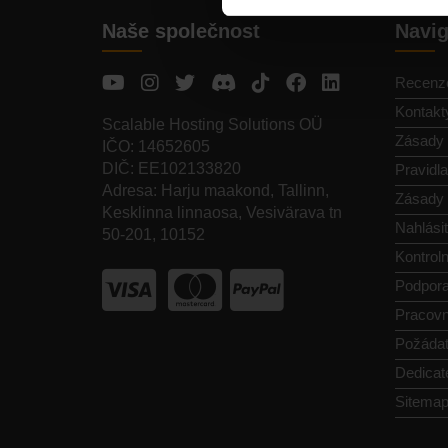
Naše společnost
Navi
Recenz
Kontakt
Scalable Hosting Solutions OÜ
Zásady 
IČO: 14652605
DIČ: EE102133820
Pravidl
Adresa: Harju maakond, Tallinn,
Zásady 
Kesklinna linnaosa, Vesivärava tn
Nahlásit
50-201, 10152
Kontroln
Podpor
Pracovn
Požádat
Dedicat
Sitema