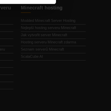
rveru
Minecraft hosting
Modded Minecraft Server Hosting
Nejlepší hosting serveru Minecraft
Jak vytvořit server Minecraft
Hosting serveru Minecraft zdarma
eru
Seznam serverů Minecraft
ScalaCube AI