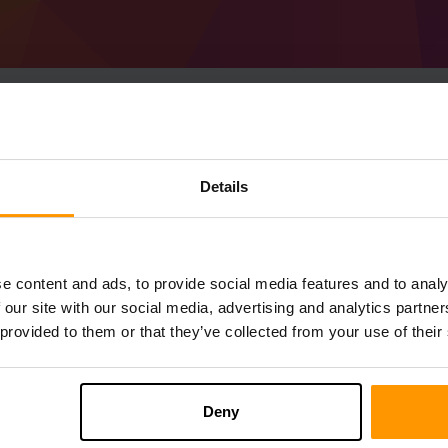
Details
Jak vyrobit Minecraf
Získejte
Minecraft server
Z ScalaCube
Nainstalujte a Project_Moros server prost
→ Herní servery → Přidat herní server →
e content and ads, to provide social media features and to analy
Užijte si hraní na serveru!
 our site with our social media, advertising and analytics partn
 provided to them or that they’ve collected from your use of their
Deny