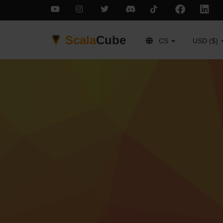
Scala
Cube
CS
USD ($)