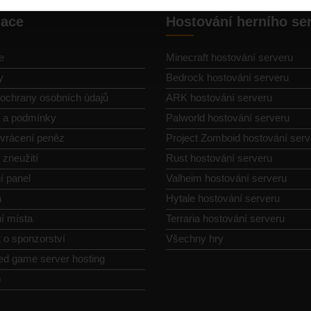
gace
Hostování herního se
e
Minecraft hostování serveru
y
Bedrock hostování serveru
ochrany osobních údajů
ARK hostování serveru
a a podmínky
Palworld hostování serveru
vrácení peněz
Project Zomboid hostování serv
 zneužití
Rust hostování serveru
í panel
Valheim hostování serveru
a
Hytale hostování serveru
í místa
Terraria hostování serveru
 o sponzorství
Všechny hry
ed game server hosting
p