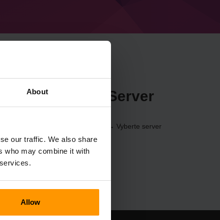
About
t Project_Moros Server
řednictvím
ovládací panel
(Servery → Vyberte server
 Project_Moros)
se our traffic. We also share
ers who may combine it with
 services.
Allow