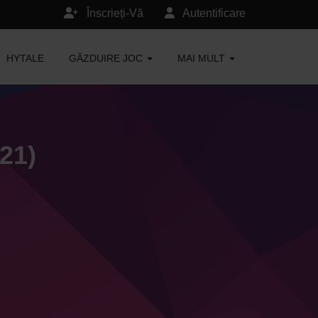
Înscrieți-Vă
Autentificare
HYTALE
GĂZDUIRE JOC
MAI MULT
21)