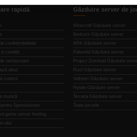
are rapidă
Găzduire server de jo
i
Minecraft Găzduire server
e
Bedrock Găzduire server
de confidențialitate
ARK Găzduire server
și condiții
Palworld Găzduire server
 de rambursare
Project Zomboid Găzduire serv
ază abuz
Rust Găzduire server
e control
Valheim Găzduire server
Hytale Găzduire server
de muncă
Terraria Găzduire server
 pentru Sponsorizare
Toate jocurile
ed game server hosting
te-ului