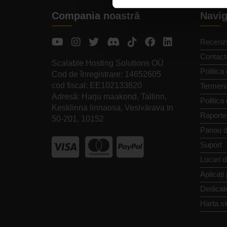
Compania noastră
Navig
Recenzi
Contact
Scalable Hosting Solutions OÜ
Politica 
Cod de înregistrare: 14652605
cod fiscal: EE102133820
Termeni 
Adresă: Harju maakond, Tallinn,
Politica
Kesklinna linnaosa, Vesivärava tn
Raporte
50-201, 10152
Panou d
Suport
Locuri 
Aplicați
Dedicat
Harta si