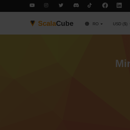
Scala
Cube
RO
USD ($)
Mi