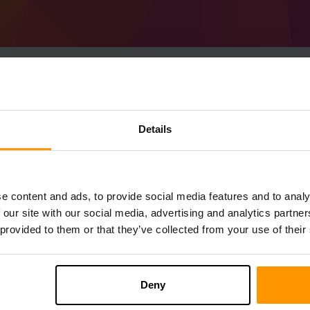
Cum se creează Minec
Details
1.21) server
Obțineți
Minecraft server
de la ScalaCube
Instalați serverul a Forge 51.0.6 (MC 1.21
e content and ads, to provide social media features and to analy
dvs. → Servere de joc→ Adăugați server 
 our site with our social media, advertising and analytics partn
Bucurați-vă de joc pe server!
 provided to them or that they’ve collected from your use of their
Deny