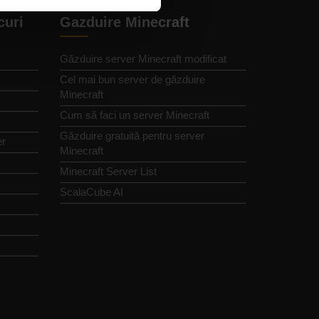
curi
Gazduire Minecraft
Găzduire server Minecraft modificat
Cel mai bun server de găzduire
Minecraft
Cum să faci un server Minecraft
Găzduire gratuită pentru server
er
Minecraft
Minecraft Server List
ScalaCube AI