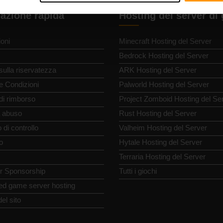
azione rapida
Hosting del server di
oni
Minecraft Hosting del Server
Bedrock Hosting del Server
 sulla riservatezza
ARK Hosting del Server
e Condizioni
Palworld Hosting del Server
 di rimborso
Project Zomboid Hosting del Se
 abuso
Rust Hosting del Server
 di controllo
Valheim Hosting del Server
o
Hytale Hosting del Server
Terraria Hosting del Server
or Sponsorship
Tutti i giochi
ed game server hosting
el sito