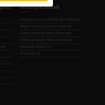
 gioco
Hosting Minecraft
Hosting del server Minecraft modificato
Miglior hosting di server Minecraft
Come creare un server Minecraft
Hosting di server Minecraft gratuito
rver
Minecraft Server List
ScalaCube AI