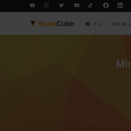
Scala
Cube
IT
USD ($)
Mi