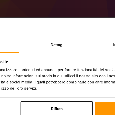
Come creare un serve
Dettagli
51.0.6 (MC 1.21).
ookie
Ottieni
Minecraft server
da ScalaCube
nalizzare contenuti ed annunci, per fornire funzionalità dei socia
Installa il server a Forge 51.0.6 (MC 1.21) 
tuo server → Server di gioco → Aggiungi 
inoltre informazioni sul modo in cui utilizzi il nostro sito con i n
Divertiti a giocare sul server!
icità e social media, i quali potrebbero combinarle con altre inform
lizzo dei loro servizi.
Rifiuta