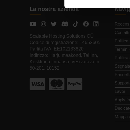
La nostra azienda
Navig
Recensi
Contatti
Scalable Hosting Solutions OÜ
Politica
Codice di registrazione: 14652605
Partita IVA: EE102133820
Termini 
Indirizzo: Harju maakond, Tallinn,
Politica
Kesklinna linnaosa, Vesivärava tn
Segnala
50-201, 10152
Pannello
Support
Lavori
Apply f
Dedicat
Mappa d