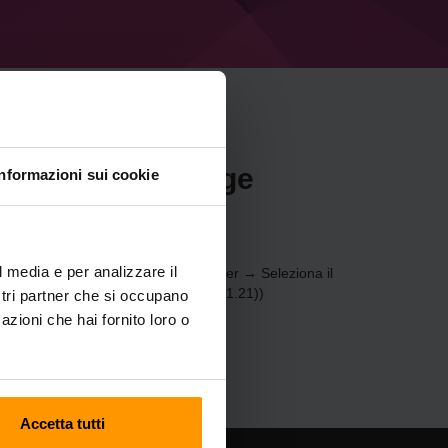
r Minecraft Forge
Informazioni sui cookie
l media e per analizzare il
tramite il
Pannello di controllo
(Server → Seleziona il
server di gioco → Forge 51.0.6 (MC 1.21))
ostri partner che si occupano
azioni che hai fornito loro o
Accetta tutti