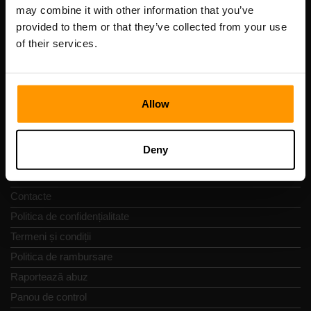
Cod de înregistrare: 14652605
may combine it with other information that you’ve
cod fiscal: EE102133820
provided to them or that they’ve collected from your use
Adresă: Harju maakond, Tallinn, Kesklinna linnaosa,
of their services.
Vesivärava tn 50-201, 10152
Allow
Navigare rapidă
Deny
Recenzii
Contacte
Politica de confidențialitate
Termeni și condiții
Politica de rambursare
Raportează abuz
Panou de control