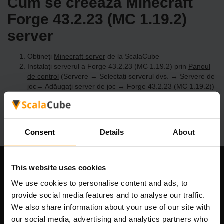
Cum se creează Minecraft
Forge 43.2.23 (MC 1.19.2)
server
Obțineți
Minecraft server
de la ScalaCube
Instalați serverul a Forge 43.2.23 (MC 1.19.2) prin
Panoul
de control
(Servere → Selectați serverul dvs. → Servere de
joc→ Adăugați server de joc → Forge 43.2.23 (MC 1.19.2))
Bucurați-vă de joc pe server!
Consent
Details
About
This website uses cookies
Compania noastră
We use cookies to personalise content and ads, to
provide social media features and to analyse our traffic.
We also share information about your use of our site with
Scalable Hosting Solutions OÜ
our social media, advertising and analytics partners who