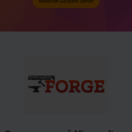
Minecraft Găzduire Server