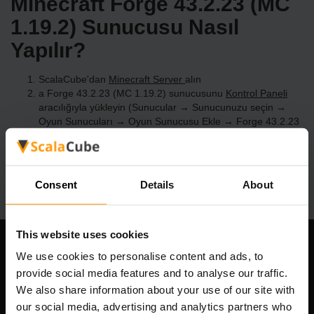
Minecraft Forge 43.2.23 (MC
1.19.2) Sunucusu Nasıl
Yapılır?
ScalaCube'dan
Minecraft Server
alın
a Forge 43.2.23 (MC 1.19.2) sunucusunu
Kontrol Paneli
aracılığıyla yükleyin (Sunucular → Sunucunuzu seçin →
Oyun Sunucuları → Oyun Sunucusu Ekle → Forge 43.2.23
(MC 1.19.2))
Sunucuda oynamanın tadını çıkarın!
Consent
Details
About
This website uses cookies
Şirketimiz
We use cookies to personalise content and ads, to
provide social media features and to analyse our traffic.
We also share information about your use of our site with
our social media, advertising and analytics partners who