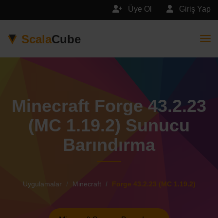
Üye Ol
Giriş Yap
Scala
Cube
Togg
Minecraft Forge 43.2.23
(MC 1.19.2) Sunucu
Barındırma
Uygulamalar
Minecraft
Forge 43.2.23 (MC 1.19.2)