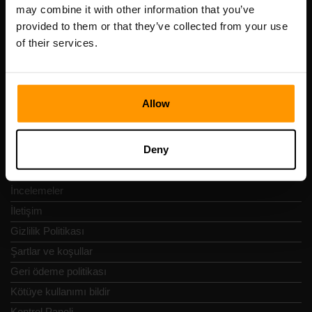
Scalable Hosting Solutions OÜ
may combine it with other information that you’ve
Tescil kodu: 14652605
provided to them or that they’ve collected from your use
KDV numarası: EE102133820
of their services.
Adres: Harju maakond, Tallinn, Kesklinna linnaosa,
Vesivärava tn 50-201, 10152
Allow
Deny
Hızlı Nav
İncelemeler
İletişim
Gizlilik Politikası
Şartlar ve koşullar
Geri ödeme politikası
Kötüye kullanımı bildir
Kontrol Paneli