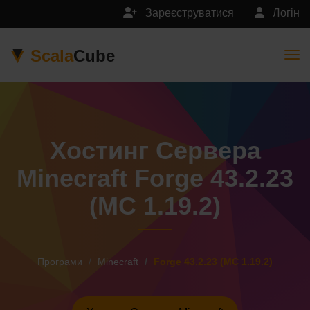
Зареєструватися
Логін
Scala
Cube
Togg
Хостинг Сервера
Minecraft Forge 43.2.23
(MC 1.19.2)
Програми
Minecraft
Forge 43.2.23 (MC 1.19.2)