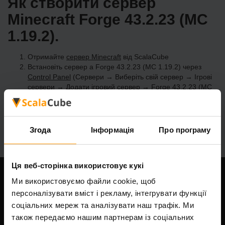
Як створити сервер
Minecraft Forge 43.2.23 (MC
1.19.2).
Отримайте
сервер Minecraft
від ScalaCube
Встановіть сервер a Forge 43.2.23 (MC 1.19.2) через
Control Panel
(Сервери → Виберіть свій сервер → Ігрові
сервери → Додати ігровий сервер → Forge 43.2.23 (MC
1.19.2))
Насолоджуйтесь грою на сервері!
Згода
Інформація
Про програму
Ця веб-сторінка використовує кукі
Ми використовуємо файли cookie, щоб
Наша компанія
персоналізувати вміст і рекламу, інтегрувати функції
соціальних мереж та аналізувати наш трафік. Ми
також передаємо нашим партнерам із соціальних