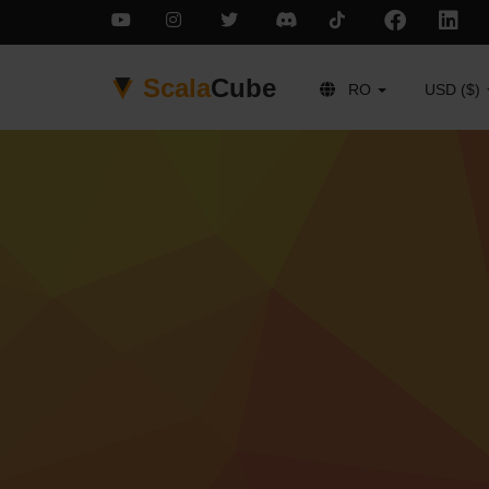
Scala
Cube
RO
USD ($)