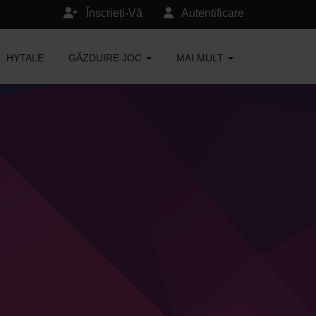
Înscrieți-Vă
Autentificare
HYTALE
GĂZDUIRE JOC
MAI MULT