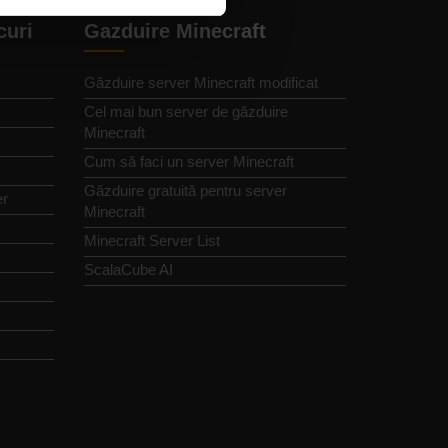
curi
Gazduire Minecraft
Găzduire server Minecraft modificat
Cel mai bun server de găzduire
Minecraft
Cum să faci un server Minecraft
Găzduire gratuită pentru server
er
Minecraft
Minecraft Server List
ScalaCube AI