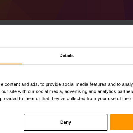
Cum se creează Mine
Details
server
Obțineți
Minecraft server
de la ScalaCube
Instalați serverul an Aurai Modpack prin
P
e content and ads, to provide social media features and to analy
Servere de joc→ Adăugați server de joc 
 our site with our social media, advertising and analytics partn
Bucurați-vă de joc pe server!
 provided to them or that they’ve collected from your use of their
Deny