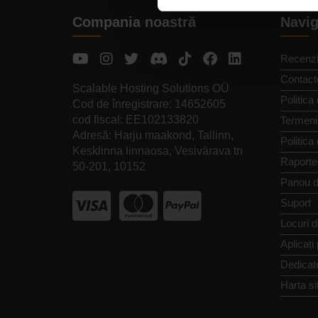
Compania noastră
Navig
Recenzi
Contact
Scalable Hosting Solutions OÜ
Politica 
Cod de înregistrare: 14652605
cod fiscal: EE102133820
Termeni 
Adresă: Harju maakond, Tallinn,
Politica
Kesklinna linnaosa, Vesivärava tn
Raporte
50-201, 10152
Panou d
Suport
Locuri 
Aplicați
Dedicat
Harta si