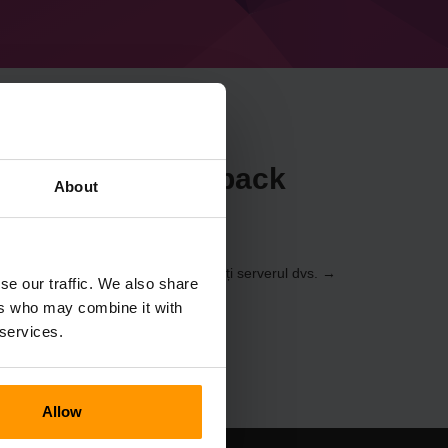
craft Aurai Modpack
About
anoul de control
(Servere → Selectați serverul dvs. →
se our traffic. We also share
→ Aurai Modpack)
ers who may combine it with
 services.
Allow