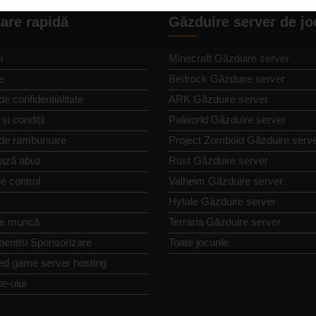
are rapidă
Găzduire server de jo
i
Minecraft Găzduire server
e
Bedrock Găzduire server
de confidențialitate
ARK Găzduire server
și condiții
Palworld Găzduire server
 de rambursare
Project Zomboid Găzduire serv
ază abuz
Rust Găzduire server
e control
Valheim Găzduire server
Hytale Găzduire server
de muncă
Terraria Găzduire server
 pentru Sponsorizare
Toate jocurile
ed game server hosting
te-ului