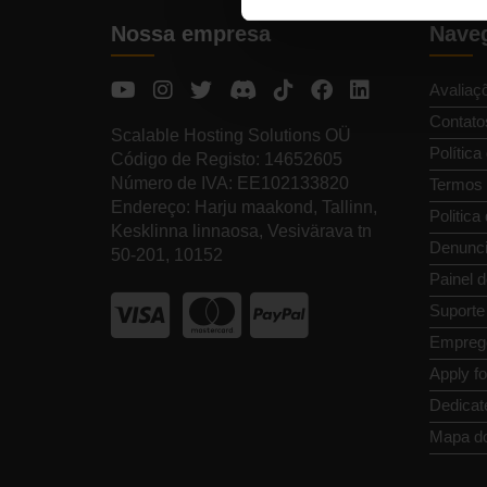
Nossa empresa
Naveg
Avaliaç
Contato
Scalable Hosting Solutions OÜ
Política
Código de Registo: 14652605
Número de IVA: EE102133820
Termos 
Endereço: Harju maakond, Tallinn,
Politica
Kesklinna linnaosa, Vesivärava tn
Denunci
50-201, 10152
Painel d
Suporte
Empreg
Apply f
Dedicat
Mapa do