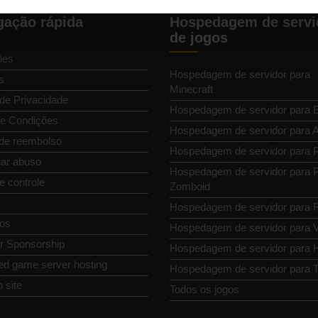
ação rápida
Hospedagem de servi
de jogos
ões
Hospedagem de servidor para
s
Minecraft
 de Privacidade
Hospedagem de servidor para 
e Condições
Hospedagem de servidor para
 de reembolso
Hospedagem de servidor para P
ar abuso
Hospedagem de servidor para P
e controle
Zomboid
Hospedagem de servidor para 
os
Hospedagem de servidor para 
or Sponsorship
Hospedagem de servidor para H
ed game server hosting
Hospedagem de servidor para T
 site
Todos os jogos