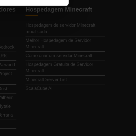
dores
Hospedagem Minecraft
Hospedagem de servidor Minecraft
modificada
Melhor Hospedagem de Servidor
Minecraft
Bedrock
Como criar um servidor Minecraft
 ARK
Hospedagem Gratuita de Servidor
alworld
Minecraft
roject
Minecraft Server List
ScalaCube AI
Rust
Valheim
ytale
erraria