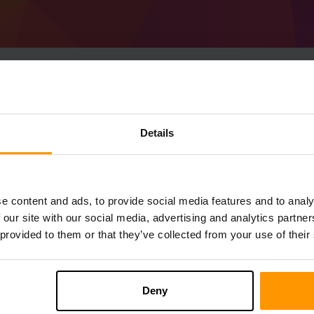
Como fazer o servido
Details
Modpack
Obtenha o
servidor Minecraft
do ScalaCu
Instale o servidor an Aurai Modpack atra
e content and ads, to provide social media features and to analy
servidor → Servidores de jogos → Adicion
 our site with our social media, advertising and analytics partn
Divirta-se jogando no servidor!
 provided to them or that they’ve collected from your use of their
Deny