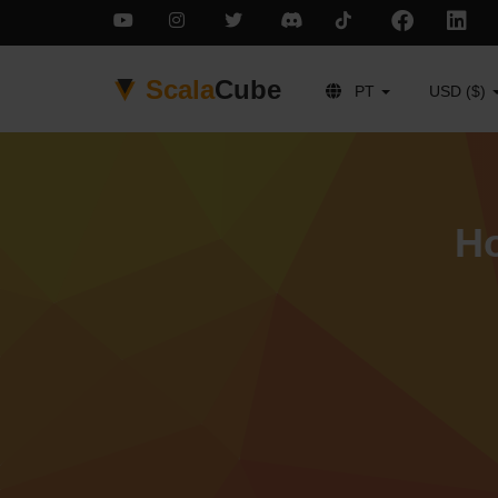
Scala
Cube
PT
USD ($)
Ho