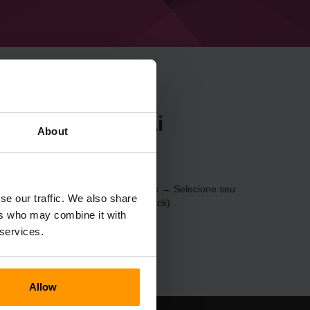
r Minecraft Aurai
About
be
vés do
Painel de Controle
(Servidores → Selecione seu
se our traffic. We also share
ar servidor de jogos → Aurai Modpack)
ers who may combine it with
 services.
Allow