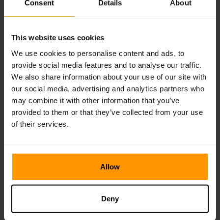
Consent
Details
About
Podczas zapuszczania się do sfer Portal Knights
posiadanie wiarygodnego przewodnika jest bardzo ważne,
a ScalaCube jest twoim niezawodnym pomocnikiem.
Nasze usługi hostingowe serwera gier pomagają położyć
This website uses cookies
podwaliny pod interaktywne i wolne od opóźnienia
We use cookies to personalise content and ads, to
wrażenia w zawsze dynamicznym świecie Portal Knights.
provide social media features and to analyse our traffic.
Wyposażone w ultra -nowoczesne serwery o niskiej
We also share information about your use of our site with
opóźnieniu, najnowsze postępy technologiczne, łatwe
our social media, advertising and analytics partners who
zarządzanie z najbardziej intuicyjnym panelem sterowania,
may combine it with other information that you’ve
Dzięki ScalaCube masz moc podróżowania tam iz
provided to them or that they’ve collected from your use
powrotem między wymiarami.
of their services.
Budowanie imponujących struktur, walki z trudnymi
wrogami lub przygodą w zespole przyjaciół, usługi
hostingowe ScalaCube zapewniają, że wszystko to jest
zrobione w najlepsze możliwe środowisko. Test
Allow
ScalaCube dzisiaj dla hostingu serwera Portal Knights i
wyruszaj w podróż między wymiarami wolnymi od stresu.
Deny