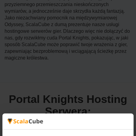
przyziemnego przemieszczania nieskończonych
wymiarów, a jednocześnie daje skrzydła każdą fantazją.
Jako niezachwiany pomocnik na międzywymiarowej
Odyssey, ScalaCube z dumą prezentuje nasze usługi
hostingowe serwerów gier. Dlaczego więc nie dołączyć do
nas, gdy rozwikłmy cuda Portal Knights, pokazując, w jaki
sposób ScalaCube może poprawić twoje wrażenia z gier,
zapewniając bezproblemową i wciągającą ścieżkę przez
magiczne królestwa.
Portal Knights Hosting
Serwera: