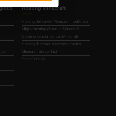
 gioco
Hosting Minecraft
Hosting del server Minecraft modificato
Miglior hosting di server Minecraft
Come creare un server Minecraft
Hosting di server Minecraft gratuito
rver
Minecraft Server List
ScalaCube AI