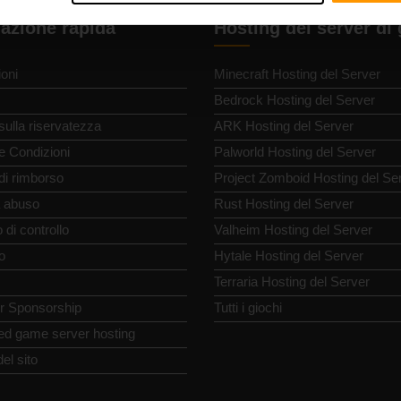
azione rapida
Hosting del server di
oni
Minecraft Hosting del Server
Bedrock Hosting del Server
 sulla riservatezza
ARK Hosting del Server
e Condizioni
Palworld Hosting del Server
 di rimborso
Project Zomboid Hosting del Se
 abuso
Rust Hosting del Server
 di controllo
Valheim Hosting del Server
o
Hytale Hosting del Server
Terraria Hosting del Server
or Sponsorship
Tutti i giochi
ed game server hosting
el sito