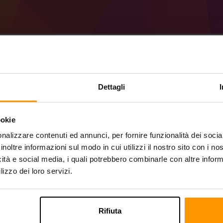
Come creare un serve
Dettagli
41.0.31 (MC 1.19).
ookie
Ottieni
Minecraft server
da ScalaCube
nalizzare contenuti ed annunci, per fornire funzionalità dei socia
Installa il server a Forge 41.0.31 (MC 1.19
tuo server → Server di gioco → Aggiungi 
inoltre informazioni sul modo in cui utilizzi il nostro sito con i n
Divertiti a giocare sul server!
icità e social media, i quali potrebbero combinarle con altre inform
lizzo dei loro servizi.
Rifiuta