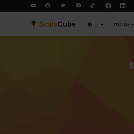
Scala
Cube
IT
USD ($)