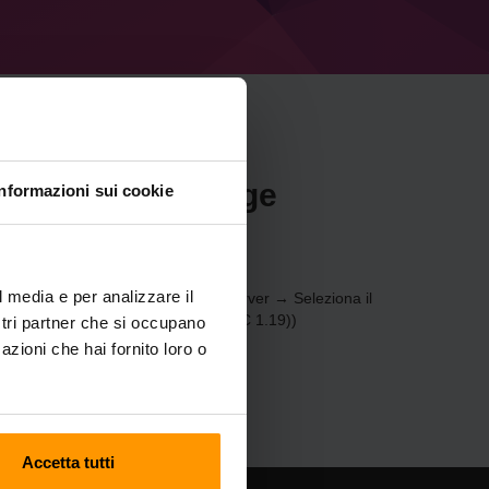
r Minecraft Forge
Informazioni sui cookie
l media e per analizzare il
) tramite il
Pannello di controllo
(Server → Seleziona il
server di gioco → Forge 41.0.31 (MC 1.19))
ostri partner che si occupano
azioni che hai fornito loro o
Accetta tutti