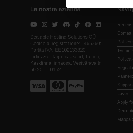
La nostra azienda
Navig
Recensi
Contatti
Scalable Hosting Solutions OÜ
Politica
Codice di registrazione: 14652605
Partita IVA: EE102133820
Termini 
Indirizzo: Harju maakond, Tallinn,
Politica
Kesklinna linnaosa, Vesivärava tn
Segnala
50-201, 10152
Pannello
Support
Lavori
Apply f
Dedicat
Mappa d