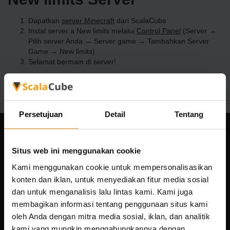
Dapatkan
server Minecraft
dari ScalaCube
Instal server a New limits melalui
Control Panel
(Server →
Pilih server Anda → Server game → Tambahkan Server
Game → New limits)
Selamat bermain di server!
Persetujuan
Detail
Tentang
Perusahaan kami
Situs web ini menggunakan cookie
Kami menggunakan cookie untuk mempersonalisasikan
konten dan iklan, untuk menyediakan fitur media sosial
Scalable Hosting Solutions OÜ
dan untuk menganalisis lalu lintas kami. Kami juga
Kode registrasi: 14652605
membagikan informasi tentang penggunaan situs kami
nomor PPN: EE102133820
oleh Anda dengan mitra media sosial, iklan, dan analitik
Alamat: Harju maakond, Tallinn, Kesklinna linnaosa,
kami yang mungkin menggabungkannya dengan