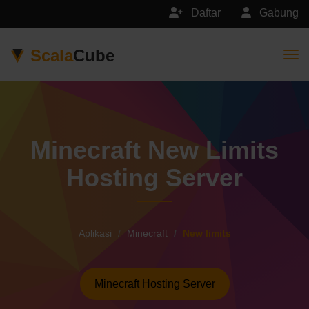
Daftar
Gabung
Scala
Cube
Togg
Minecraft New Limits
Hosting Server
Aplikasi
Minecraft
New limits
Minecraft Hosting Server