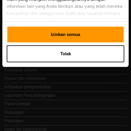
Vesivärava tn 50-201, 10152
informasi lain yang Anda berikan atau yang telah mereka
kumpulkan dari penggunaan Anda atas layanan mereka.
Izinkan semua
Nav Cepat
Ulasan
Tolak
Kontak
Kebijakan pribadi
Syarat dan Ketentuan
Kebijakan pengembalian
Laporkan Penyalahgunaan
Panel kendali
Dukungan
Pekerjaan
Apply for Sponsorship