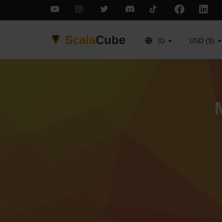
Scala
Cube
ID
USD ($)