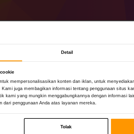
Cara Membuat Minecr
Detail
1.21) Server
 cookie
Dapatkan
server Minecraft
dari ScalaCub
uk mempersonalisasikan konten dan iklan, untuk menyediakan f
Instal server a Forge 51.0.22 (MC 1.21) m
Server game → Tambahkan Server Game 
mi. Kami juga membagikan informasi tentang penggunaan situs ka
Selamat bermain di server!
alitik kami yang mungkin menggabungkannya dengan informasi lai
n dari penggunaan Anda atas layanan mereka.
Tolak