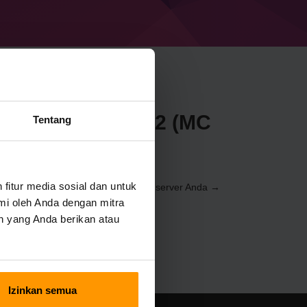
aft Forge 51.0.22 (MC
Tentang
e
itur media sosial dan untuk
elalui
Control Panel
(Server → Pilih server Anda →
→ Forge 51.0.22 (MC 1.21))
mi oleh Anda dengan mitra
n yang Anda berikan atau
Izinkan semua