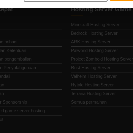
Cepat
Hosting Server Game
Minecraft Hosting Server
Bedrock Hosting Server
n pribadi
ARK Hosting Server
dan Ketentuan
Palworld Hosting Server
an pengembalian
Project Zomboid Hosting Server
n Penyalahgunaan
Rust Hosting Server
endali
Valheim Hosting Server
an
Hytale Hosting Server
an
Terraria Hosting Server
or Sponsorship
Semua permainan
ed game server hosting
us