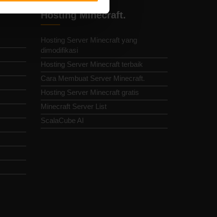
Hosting Minecraft.
Hosting Server Minecraft yang
dimodifikasi
Hosting Server Minecraft terbaik
Cara Membuat Server Minecraft.
Hosting Server Minecraft gratis
Minecraft Server List
ScalaCube AI