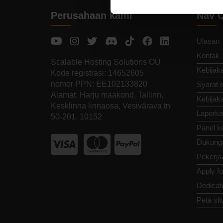
Perusahaan kami
Nav 
Ulasan
Kontak
Scalable Hosting Solutions OÜ
Kebijaka
Kode registrasi: 14652605
nomor PPN: EE102133820
Syarat 
Alamat: Harju maakond, Tallinn,
Kebijak
Kesklinna linnaosa, Vesivärava tn
Laporka
50-201, 10152
Panel k
Dukung
Pekerja
Apply f
Dedicat
Peta sit