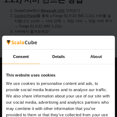
ScalaCube에서
Minecraft 서버
가져오기
Control Panel
를 통해 a Forge 51.0.22 (MC 1.21) 서버를 설
치합니다. (서버 → 서버 선택 → 게임 서버 → 게임 서버 추가
→ Forge 51.0.22 (MC 1.21))
서버에서 즐겨보세요!
Consent
Details
About
우리 회사
This website uses cookies
We use cookies to personalise content and ads, to
provide social media features and to analyse our traffic.
Scalable Hosting Solutions OÜ
We also share information about your use of our site with
등록 코드: 14652605
our social media, advertising and analytics partners who
VAT 번호: EE102133820
may combine it with other information that you’ve
주소: Harju maakond, Tallinn, Kesklinna linnaosa,
provided to them or that they’ve collected from your use