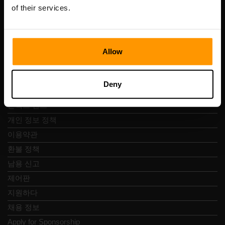
Vesivärava tn 50-201, 10152
of their services.
Allow
빠른 탐색
Deny
리뷰
콘택트 렌즈
개인 정보 정책
이용약관
환불 정책
남용 신고
제어판
지원하다
채용 정보
Apply for Sponsorship