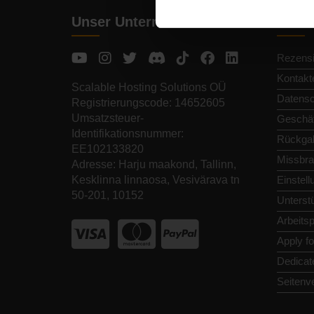
Unser Unternehmen
Schne
Rezens
Kontakt
Scalable Hosting Solutions OÜ
Datens
Registrierungscode: 14652605
Umsatzsteuer-
Geschäf
Identifikationsnummer:
Rückga
EE102133820
Missbra
Adresse: Harju maakond, Tallinn,
Kesklinna linnaosa, Vesivärava tn
Einstel
50-201, 10152
Unterst
Arbeitsp
Apply f
Dedicat
Seitenv