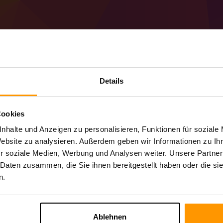
Details
So erstellen Sie eine
(MC 1.21)-Server
Cookies
Holen Sie sich den
Minecraft-Server
von S
nhalte und Anzeigen zu personalisieren, Funktionen für soziale
Installieren Sie den a Forge 51.0.22 (MC 
Website zu analysieren. Außerdem geben wir Informationen zu I
Wählen Sie Ihren Server → Spielserver →
r soziale Medien, Werbung und Analysen weiter. Unsere Partner
Viel Spaß beim Spielen auf dem Server!
 Daten zusammen, die Sie ihnen bereitgestellt haben oder die s
n.
Ablehnen