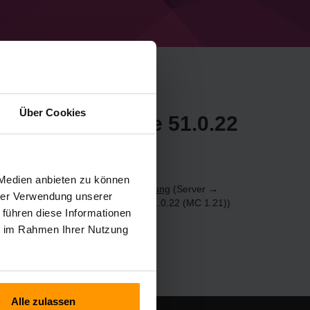
Über Cookies
n Minecraft Forge 51.0.22
calaCube
 Medien anbieten zu können
1.21)-Server über die
Systemsteuerung
(Server →
hrer Verwendung unserer
 Spielserver hinzufügen → Forge 51.0.22 (MC 1.21))
 führen diese Informationen
ie im Rahmen Ihrer Nutzung
Alle zulassen