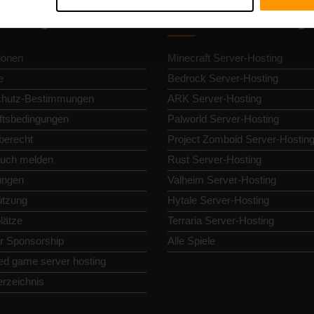
llnavigation
Gameserver-Hosting
ionen
Minecraft Server-Hosting
e
Bedrock Server-Hosting
chutz-Bestimmungen
ARK Server-Hosting
tsbedingungen
Palworld Server-Hosting
berecht
Project Zomboid Server-Hostin
uch melden
Rust Server-Hosting
lungen
Valheim Server-Hosting
ützung
Hytale Server-Hosting
lätze
Terraria Server-Hosting
or Sponsorship
Alle Spiele
ed game server hosting
erzeichnis