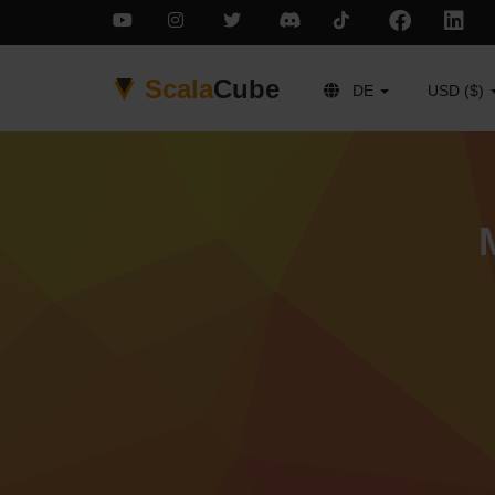
Scala
Cube
DE
USD ($)