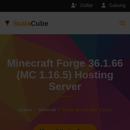
Daftar
Gabung
Scala
Cube
Togg
Minecraft Forge 36.1.66
(MC 1.16.5) Hosting
Server
Aplikasi
Minecraft
Forge 36.1.66 (MC 1.16.5)