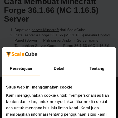
Cara Membuat Minecraft
Forge 36.1.66 (MC 1.16.5)
Server
Dapatkan
server Minecraft
dari ScalaCube
Instal server a Forge 36.1.66 (MC 1.16.5) melalui
Control
Panel
(Server → Pilih server Anda → Server game →
Tambahkan Server Game → Forge 36.1.66 (MC 1.16.5))
Selamat bermain di server!
Persetujuan
Detail
Tentang
Situs web ini menggunakan cookie
Perusahaan kami
Kami menggunakan cookie untuk mempersonalisasikan
konten dan iklan, untuk menyediakan fitur media sosial
dan untuk menganalisis lalu lintas kami. Kami juga
membagikan informasi tentang penggunaan situs kami
Scalable Hosting Solutions OÜ