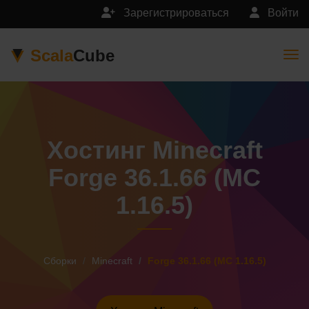
Зарегистрироваться
Войти
Scala
Cube
Togg
Хостинг Minecraft
Forge 36.1.66 (MC
1.16.5)
Сборки
Minecraft
Forge 36.1.66 (MC 1.16.5)