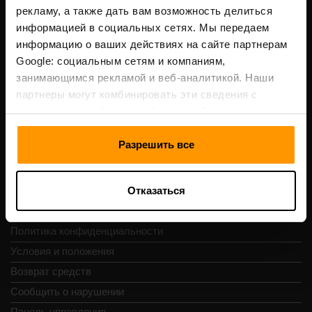
Scalable Hosting Solutions OÜ
рекламу, а также дать вам возможность делиться
Код компании: 14652605
информацией в социальных сетях. Мы передаем
VAT-номер: EE102133820
информацию о ваших действиях на сайте партнерам
Адрес: Harju maakond, Tallinn, Kesklinna linnaosa,
Google: социальным сетям и компаниям,
Vesivärava tn 50-201, 10152
занимающимся рекламой и веб-аналитикой. Наши
партнеры могут комбинировать эти сведения с
предоставленной вами информацией, а также
данными, которые они получили при использовании
вами их сервисов.
Разрешить все
Навигация
Отказаться
Отзывы
Контакты
Политика конфиденциальности
Условия и положения
Возврат средств
Сообщить о нарушении
Панель управления