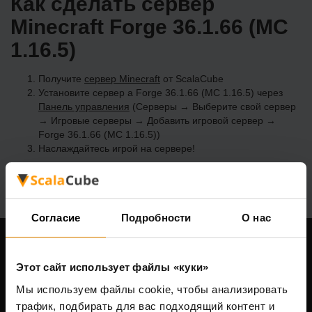
Как сделать сервер
Minecraft Forge 36.1.66 (MC
1.16.5)
Получите
сервер Minecraft
от ScalaCube
Установите сервер a Forge 36.1.66 (MC 1.16.5) через
Панель управления
(Серверы → Выберите свой сервер
→ Игровые серверы → Добавить игровой сервер →
Forge 36.1.66 (MC 1.16.5))
Наслаждайтесь игрой на сервере!
Согласие
Подробности
О нас
Наша компания
Этот сайт использует файлы «куки»
Мы используем файлы cookie, чтобы анализировать
трафик, подбирать для вас подходящий контент и