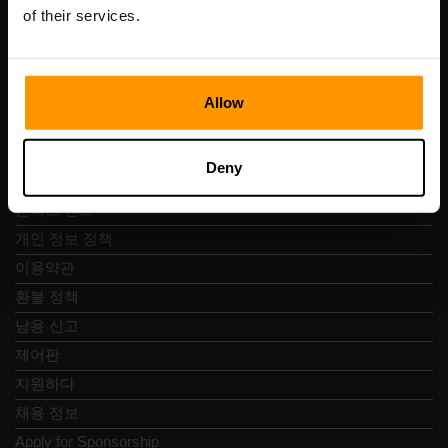
Vesivärava tn 50-201, 10152
of their services.
Allow
빠른 탐색
Deny
리뷰
콘택트 렌즈
개인 정보 정책
이용약관
환불 정책
남용 신고
제어판
지원하다
채용 정보
Apply for Sponsorship