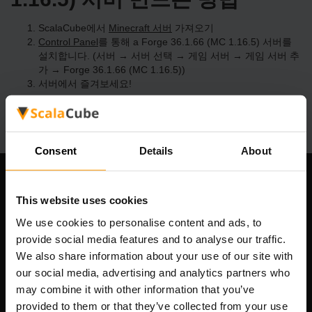
ScalaCube에서
Minecraft 서버
가져오기
Control Panel
를 통해 a Forge 36.1.66 (MC 1.16.5) 서버를
설치합니다. (서버 → 서버 선택 → 게임 서버 → 게임 서버 추
가 → Forge 36.1.66 (MC 1.16.5))
서버에서 즐겨보세요!
Consent
Details
About
우리 회사
This website uses cookies
We use cookies to personalise content and ads, to
provide social media features and to analyse our traffic.
Scalable Hosting Solutions OÜ
We also share information about your use of our site with
등록 코드: 14652605
our social media, advertising and analytics partners who
VAT 번호: EE102133820
may combine it with other information that you’ve
주소: Harju maakond, Tallinn, Kesklinna linnaosa,
provided to them or that they’ve collected from your use