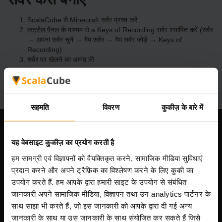
ScalaCube से
Minecraft सर्वर
प्राप्त करें
कंट्रोल पैनल
के माध्यम से a Keys of Recording सर्वर स्थापित करें (सर्वर
→ अपना सर्वर चुनें → गेम सर्वर → गेम सर्वर जोड़ें → Keys of
Recording)
सर्वर पर खेलने का आनंद लें!
सहमति
विवरण
कुकीज़ के बारे में
हमारी कंपनी
यह वेबसाइट कुकीज़ का प्रयोग करती है
हम सामग्री एवं विज्ञापनों को वैयक्तिकृत करने, सामाजिक मीडिया सुविधाएं
प्रदान करने और अपने ट्रैफ़िक का विश्लेषण करने के लिए कुकी का
Scalable Hosting Solutions OÜ
उपयोग करते हैं. हम आपके द्वारा हमारी साइट के उपयोग से संबंधित
पंजीकरण कोड: 14652605
जानकारी अपने सामाजिक मीडिया, विज्ञापन तथा उन analytics पार्टनर के
VAT संख्या: EE102133820
साथ साझा भी करते हैं, जो इस जानकारी को आपके द्वारा दी गई अन्य
पता: Harju maakond, Tallinn, Kesklinna linnaosa,
जानकारी के साथ या उस जानकारी के साथ संयोजित कर सकते हैं जिसे