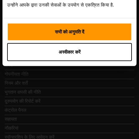
Vesivärava tn 50-201, 10152
उन्होंने आपके द्वारा उनकी सेवाओं के उपयोग से एकत्रित किया है.
सभी को अनुमति दें
त्वरित नेविगेशन
अस्वीकार करें
समीक्षा
संपर्क
गोपनीयता नीति
नियम और शर्तें
भुगतान वापसी की नीति
दुरुपयोग की रिपोर्ट करें
कंट्रोल पैनल
सहायता
नौकरियां
स्पॉन्सरशिप के लिए आवेदन करें