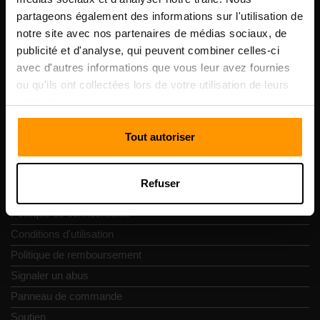
numéro de TVA: EE102133820
partageons également des informations sur l'utilisation de
Adresse: Harju maakond, Tallinn, Kesklinna linnaosa,
notre site avec nos partenaires de médias sociaux, de
Vesivärava tn 50-201, 10152
publicité et d'analyse, qui peuvent combiner celles-ci
avec d'autres informations que vous leur avez fournies
ou qu'ils ont collectées lors de votre utilisation de leurs
services.
Navigation rapide
Tout autoriser
Commentaires
Refuser
Contacts
Politique de confidentialité
Conditions d'utilisation
Politique de remboursement
Signaler un abus
Panneau de commande
Soutien