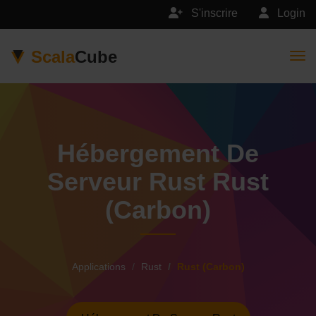
S'inscrire
Login
Scala
Cube
Togg
Hébergement De
Serveur Rust Rust
(Carbon)
Applications
Rust
Rust (Carbon)