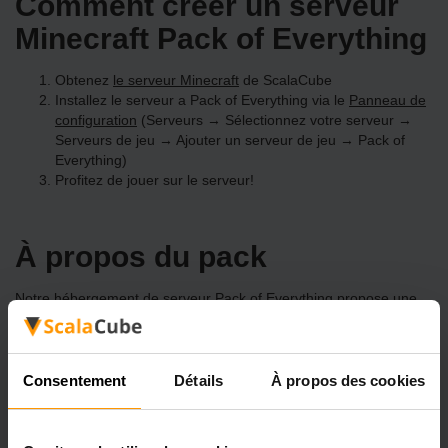
Comment créer un serveur
Minecraft Pack of Everything
Obtenez
le serveur Minecraft
de ScalaCube
Installez le serveur a Pack of Everything via le
Panneau de
configuration
(Serveurs → Sélectionnez votre serveur →
Serveurs de jeu → Ajouter un serveur de jeu → Pack of
Everything)
Profitez de jouer sur le serveur!
À propos du pack
Notre hébergement de serveur Pack of Everything propose une
installation simple en un clic pour plus de 3298 modpacks
uniques. Créez votre propre serveur Pack of Everything dès
aujourd'hui!
Consentement
Détails
À propos des cookies