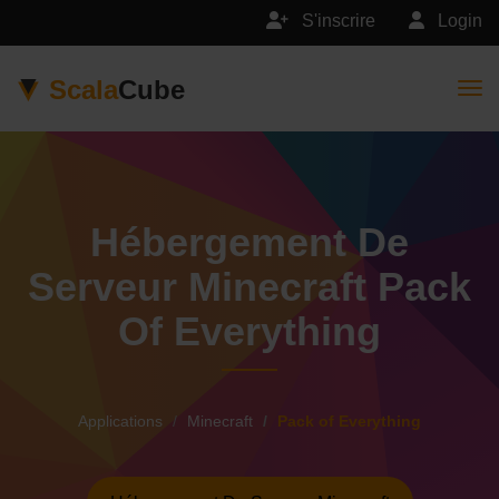
S'inscrire
Login
Scala
Cube
Togg
Hébergement De
Serveur Minecraft Pack
Of Everything
Applications
Minecraft
Pack of Everything