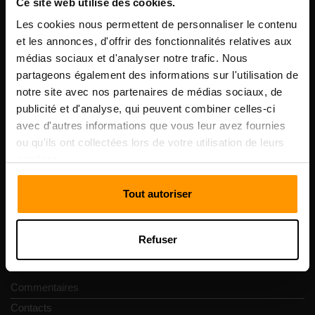
Ce site web utilise des cookies.
Les cookies nous permettent de personnaliser le contenu
Notre compagnie
et les annonces, d'offrir des fonctionnalités relatives aux
médias sociaux et d'analyser notre trafic. Nous
partageons également des informations sur l'utilisation de
notre site avec nos partenaires de médias sociaux, de
Scalable Hosting Solutions OÜ
publicité et d'analyse, qui peuvent combiner celles-ci
Code d'enregistrement: 14652605
avec d'autres informations que vous leur avez fournies
numéro de TVA: EE102133820
ou qu'ils ont collectées lors de votre utilisation de leurs
Adresse: Harju maakond, Tallinn, Kesklinna linnaosa,
services.
Vesivärava tn 50-201, 10152
Tout autoriser
Refuser
Navigation rapide
Commentaires
Contacts