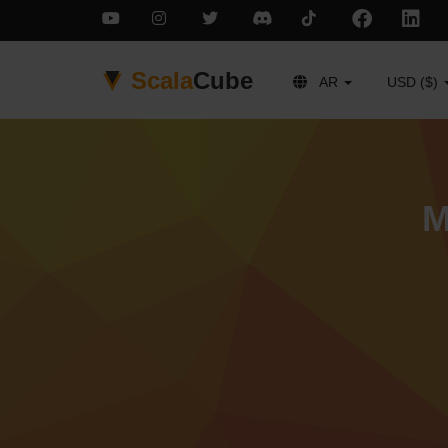
Scala
Cube
AR
USD ($)
M