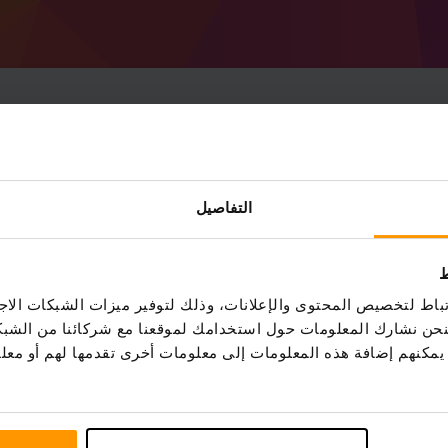
احصل على خادم
Minecraft
من ScalaCube
التفاصيل
كم
(الخوادم → حدد الخادم الخاص بك → خوادم
ضافة خادم اللعبة → Pack of Everything)
استمتع باللعب على الخادم!
ط
اط لتخصيص المحتوى والإعلانات، وذلك لتوفير ميزات الشبكات الاجت
، فنحن نشارك المعلومات حول استخدامك لموقعنا مع شركائنا من الشب
ين يمكنهم إضافة هذه المعلومات إلى معلومات أخرى تقدمها لهم أو م
تمتلك استضافة الخادم Pack of Everything تثبيتًا بسيطًا بنقرة واحدة لأكثر من 3298 حزمة تعديل فريدة. اصنع
خادمك Pack of Everything اليوم!