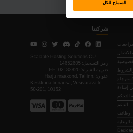
السماح للكل
شركتنا
مراجعات
الاتصال
Scalable Hosting Solutions OÜ
خصوصية
رمز التسجيل: 14652605
ضريبة الشراء: EE102133820
والشروط
عنوان: Harju maakond, Tallinn,
استرجاع
Kesklinna linnaosa, Vesivärava tn
عن إساءة
50-201, 10152
 التحكم
الدعم
وظائف
الرعاية
Dedicat