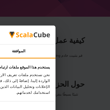
كيفية عمل خادم Minecraft Pack of Everything
الموافقة
قم بتثبيت خادم a Pack of Everything من خلال
لوحة التح
اللعبة → إ
يستخدم هذا الموقع ملفات ارتبا
نحن نستخدم ملفات تعريف الارتب
الواردة إلينا. إضافةً إلى ذلك
حول الحزمة
الإعلانات وتحليل البيانات الذ
استخدامك لخدماتهم.