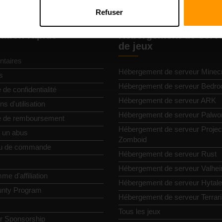
Refuser
ation rapide
Hébergement de serv
de jeux
taires
Hébergement de serveur Minecr
s
Hébergement de serveur Bedro
e de confidentialité
Hébergement de serveur ARK
ns d'utilisation
Hébergement de serveur Palwor
ue de remboursement
Hébergement de serveur Projec
r un abus
Zomboid
u de commande
Hébergement de serveur Rust
Hébergement de serveur Valhe
e d'affiliation
Hébergement de serveur Hytale
nty Program
Hébergement de serveur Terrar
Tous les jeux
or Sponsorship