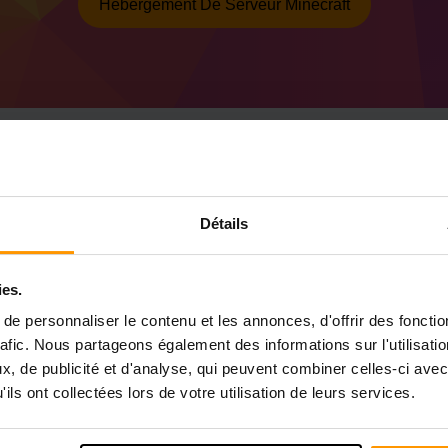
Hébergement De Serveur Minecraft
Comment créer un se
Détails
50.1.17 (MC 1.20.6)
Obtenez
le serveur Minecraft
de ScalaCu
ies.
Installez le serveur a Forge 50.1.17 (MC 1
e personnaliser le contenu et les annonces, d'offrir des fonctio
Sélectionnez votre serveur → Serveurs de
(MC 1.20.6))
rafic. Nous partageons également des informations sur l'utilisati
Profitez de jouer sur le serveur!
, de publicité et d'analyse, qui peuvent combiner celles-ci avec
ils ont collectées lors de votre utilisation de leurs services.