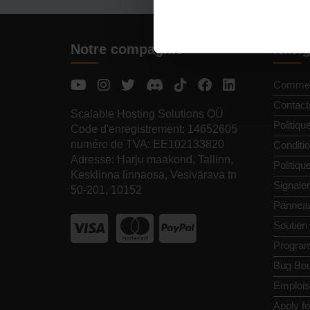
Notre compagnie
Navig
Commen
Contact
Scalable Hosting Solutions OÜ
Politiqu
Code d'enregistrement: 14652605
numéro de TVA: EE102133820
Conditio
Adresse: Harju maakond, Tallinn,
Politiq
Kesklinna linnaosa, Vesivärava tn
Signale
50-201, 10152
Pannea
Soutien
Programm
Bug Bou
Emplois
Apply f