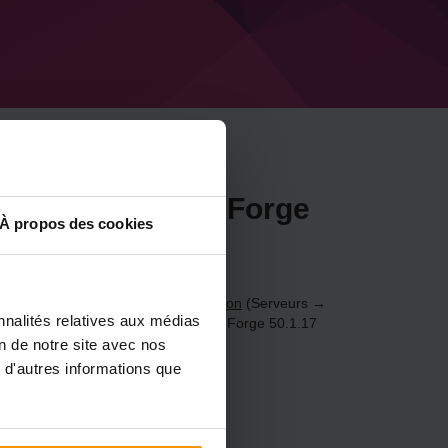
rveur Minecraft Forge
À propos des cookies
be
.20.6) via le
Panneau de configuration
(Serveurs →
nnalités relatives aux médias
 jeu → Ajouter un serveur de jeu → Forge 50.1.17
on de notre site avec nos
 d'autres informations que