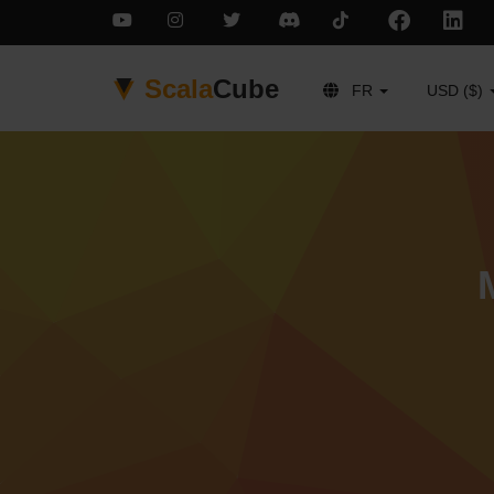
Scala
Cube
FR
USD ($)