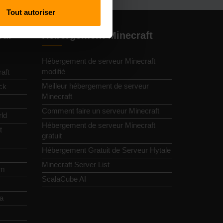
Tout autoriser
eur
Hébergement Minecraft
Hébergement de serveur Minecraft
modifié
aft
Meilleur hébergement de serveur
ck
Minecraft
Comment faire un serveur Minecraft
ld
Hébergement de serveur Minecraft
t
gratuit
Hébergement Gratuit de Serveur Hytale
Minecraft Server List
im
ScalaCube AI
ia