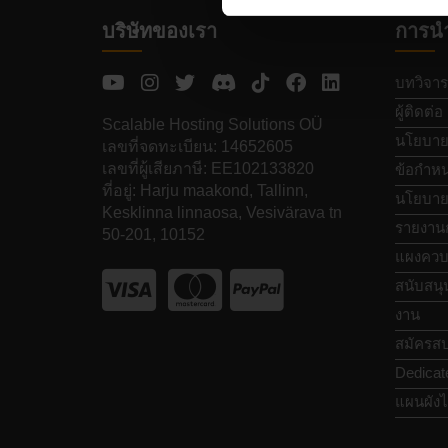
บริษัทของเรา
การน
บทวิจาร
ผู้ติดต่อ
Scalable Hosting Solutions OÜ
นโยบายค
เลขที่จดทะเบียน: 14652605
เลขที่ผู้เสียภาษี: EE102133820
ข้อกำหน
ที่อยู่: Harju maakond, Tallinn,
นโยบายก
Kesklinna linnaosa, Vesivärava tn
รายงาน
50-201, 10152
แผงควบ
สนับสนุ
งาน
สมัครสป
Dedicat
แผนผังไ