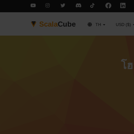
Scala
Cube
TH
USD ($)
โฮ