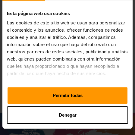
de una experiencia inmersiva y sin retraso en el intenso
mundo estratégico de Arma 2, nuestros servicios de
Esta página web usa cookies
alojamiento tienen bajas latencias, servidores de alto
rendimiento y una Panel de control fácilmente fácil de usar,
Las cookies de este sitio web se usan para personalizar
todo basado en nuestro entorno de centro de datos de
el contenido y los anuncios, ofrecer funciones de redes
última generación: está garantizado las herramientas para
sociales y analizar el tráfico. Además, compartimos
dominar su campo de batalla virtual. Los servidores
información sobre el uso que haga del sitio web con
ScalaCube Arma 2 ofrecen los servicios de alojamiento
nuestros partners de redes sociales, publicidad y análisis
más confiables cuando se encuentra en exceso de
web, quienes pueden combinarla con otra información
incendios para coordinar con su equipo o incluso participar
que les haya proporcionado o que hayan recopilado a
en grandes batallas que hacen que su juego sea suave.
partir del uso que haya hecho de sus servicios.
Elija ScalaCube en todo en su alojamiento de servidor
Arma 2 y lleve su experiencia de guerra táctica a otro
nuevo nivel.
Permitir todas
Denegar