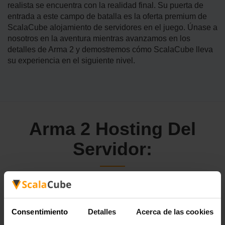
realista se encuentra con la realidad final. Su puerta de
entrada a este campo de batalla es la oferta premium de
ScalaCube alojamiento de servidores en el juego. Únase a
nosotros en la aventura mientras avanzamos en los
detalles de Arma 2 y demostremos cómo ScalaCube lleva
su experiencia en el siguiente nivel.
Arma 2 Hosting Del
Servidor:
Embarca en el campo de batalla con el exclusivo
alojamiento de servidores de juegos de ScalaCube
Consentimiento
Detalles
Acerca de las cookies
diseñado para fanáticos de Arma 2. La columna vertebral