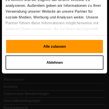
analysieren. Außerdem geben wir Informationen zu Ihrer
Verwendung unserer Website an unsere Partner für
Scalable Hosting Solutions OÜ
soziale Medien, Werbung und Analysen weiter. Unsere
Registrierungscode: 14652605
Partner führen diese Informationen möglicherweise mit
Umsatzsteuer-Identifikationsnummer: EE102133820
weiteren Daten zusammen, die Sie ihnen bereitgestellt
Adresse: Harju maakond, Tallinn, Kesklinna linnaosa,
haben oder die sie im Rahmen Ihrer Nutzung der Dienste
Vesivärava tn 50-201, 10152
gesammelt haben.
Alle zulassen
Ablehnen
Schnellnavigation
Rezensionen
Kontakte
Datenschutz-Bestimmungen
Geschäftsbedingungen
Rückgaberecht