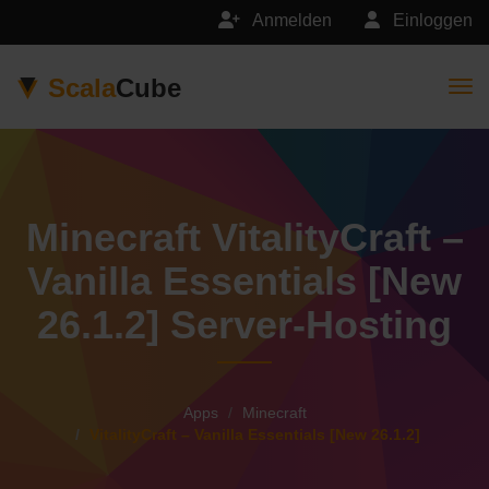
Anmelden
Einloggen
Scala
Cube
Togg
Minecraft VitalityCraft –
Vanilla Essentials [New
26.1.2] Server-Hosting
Apps
Minecraft
VitalityCraft – Vanilla Essentials [New 26.1.2]