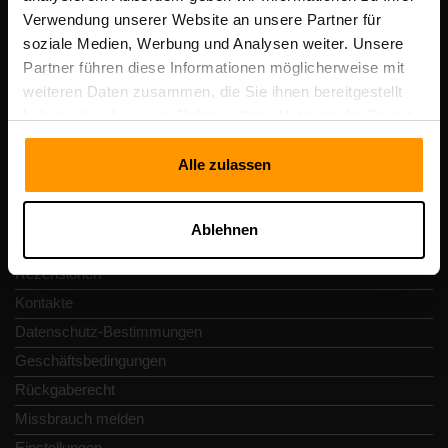
Scalable Hosting Solutions OÜ
Verwendung unserer Website an unsere Partner für
Registrierungscode: 14652605
soziale Medien, Werbung und Analysen weiter. Unsere
Umsatzsteuer-Identifikationsnummer: EE102133820
Partner führen diese Informationen möglicherweise mit
Adresse: Harju maakond, Tallinn, Kesklinna linnaosa,
weiteren Daten zusammen, die Sie ihnen bereitgestellt
Vesivärava tn 50-201, 10152
haben oder die sie im Rahmen Ihrer Nutzung der Dienste
gesammelt haben.
Alle zulassen
Schnellnavigation
Ablehnen
Rezensionen
Kontakte
Datenschutz-Bestimmungen
Geschäftsbedingungen
Rückgaberecht
Missbrauch melden
Einstellungen