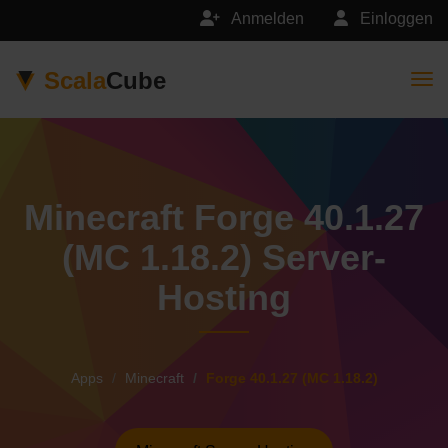
Anmelden
Einloggen
Scala
Cube
Togg
Minecraft Forge 40.1.27
(MC 1.18.2) Server-
Hosting
Apps
Minecraft
Forge 40.1.27 (MC 1.18.2)