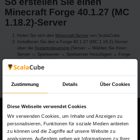
So erstellen Sie einen
Minecraft Forge 40.1.27 (MC
1.18.2)-Server
Holen Sie sich den
Minecraft-Server
von ScalaCube
Installieren Sie den a Forge 40.1.27 (MC 1.18.2)-Server
über die
Systemsteuerung
(Server → Wählen Sie Ihren
Server → Spielserver → Spielserver hinzufügen → Forge
40.1.27 (MC 1.18.2))
Viel Spaß beim Spielen auf dem Server!
Zustimmung
Details
Über Cookies
Diese Webseite verwendet Cookies
Unser Unternehmen
Wir verwenden Cookies, um Inhalte und Anzeigen zu
personalisieren, Funktionen für soziale Medien anbieten
zu können und die Zugriffe auf unsere Website zu
analysieren. Außerdem geben wir Informationen zu Ihrer