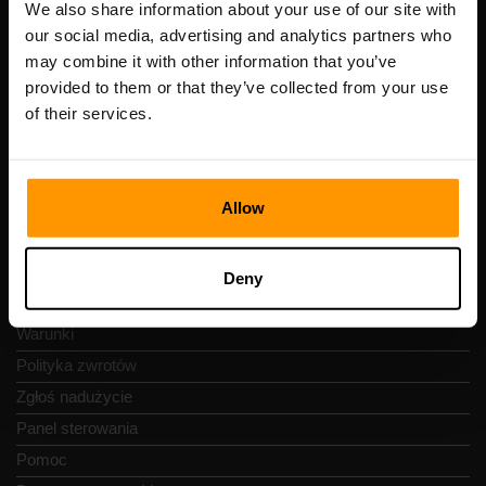
Numer VAT: EE102133820
We also share information about your use of our site with
Adres: Harju maakond, Tallinn, Kesklinna linnaosa,
our social media, advertising and analytics partners who
Vesivärava tn 50-201, 10152
may combine it with other information that you’ve
provided to them or that they’ve collected from your use
of their services.
Szybka nawigacja
Allow
Recenzje
Kontakty
Deny
Polityka prywatności
Warunki
Polityka zwrotów
Zgłoś nadużycie
Panel sterowania
Pomoc