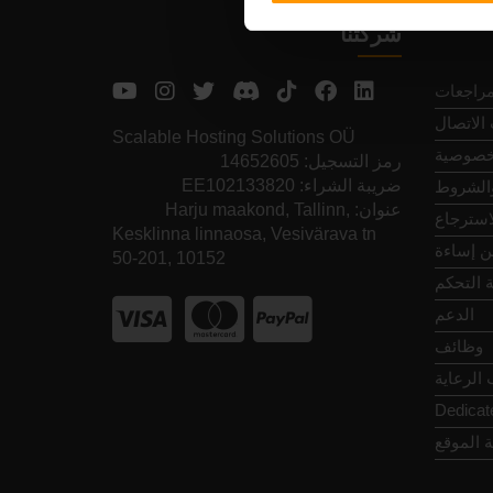
شركتنا
مراجعات
الاتصال
Scalable Hosting Solutions OÜ
خصوصية
رمز التسجيل: 14652605
ضريبة الشراء: EE102133820
والشروط
عنوان: Harju maakond, Tallinn,
استرجاع
Kesklinna linnaosa, Vesivärava tn
عن إساءة
50-201, 10152
 التحكم
الدعم
وظائف
الرعاية
Dedicat
 الموقع