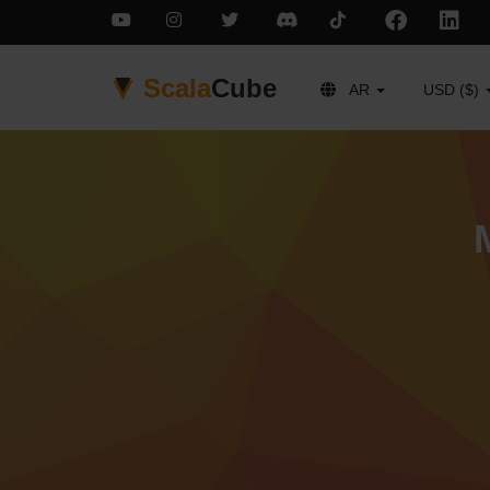
Scala
Cube
AR
USD ($)