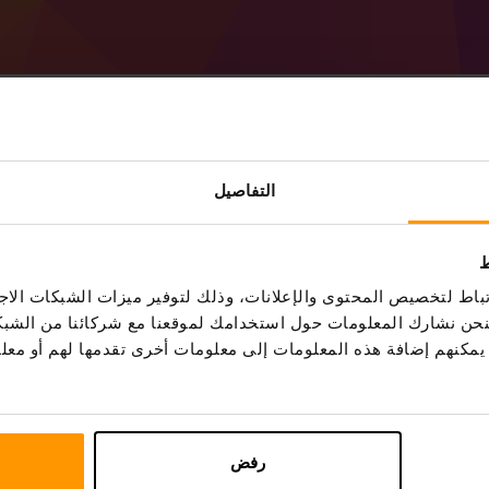
Minecraft Forge 40.1.27 (MC
التفاصيل
ط
احصل على خادم
Minecraft
من ScalaCube
اط لتخصيص المحتوى والإعلانات، وذلك لتوفير ميزات الشبكات الاجت
وحة التحكم
(الخوادم → حدد الخادم الخاص بك
Forge 40.1.27 (MC 1.18))
، فنحن نشارك المعلومات حول استخدامك لموقعنا مع شركائنا من الشب
استمتع باللعب على الخادم!
ين يمكنهم إضافة هذه المعلومات إلى معلومات أخرى تقدمها لهم أو م
رفض