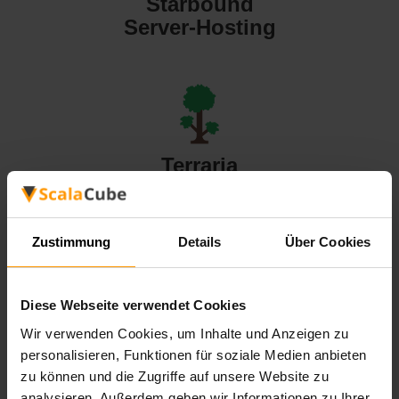
Starbound
Server-Hosting
Terraria
Server-Hosting
Zustimmung
Details
Über Cookies
Diese Webseite verwendet Cookies
Valheim
Wir verwenden Cookies, um Inhalte und Anzeigen zu
Server-Hosting
personalisieren, Funktionen für soziale Medien anbieten
zu können und die Zugriffe auf unsere Website zu
analysieren. Außerdem geben wir Informationen zu Ihrer