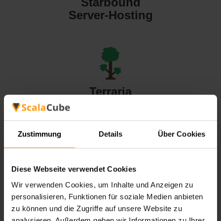
Starbound
Server-Hosting
Terraria
Server-Hosting
Zustimmung
Details
Über Cookies
Diese Webseite verwendet Cookies
Valheim
Wir verwenden Cookies, um Inhalte und Anzeigen zu
Server-Hosting
personalisieren, Funktionen für soziale Medien anbieten
zu können und die Zugriffe auf unsere Website zu
analysieren. Außerdem geben wir Informationen zu Ihrer