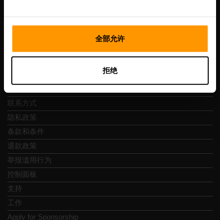
Vesivärava tn 50-201, 10152
全部允许
快速导航
拒绝
评论
联系方式
隐私政策
条款和条件
退款政策
举报滥用行为
控制面板
支持
工作
Apply for Sponsorship