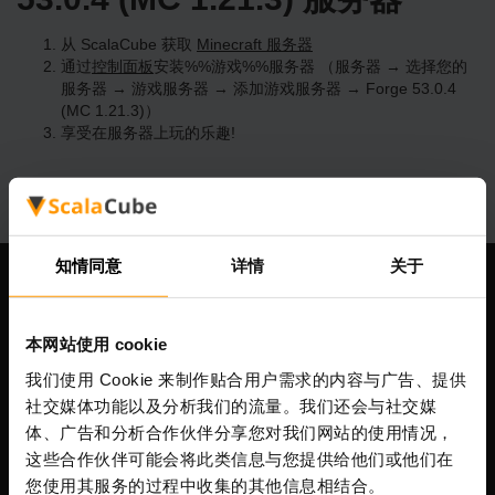
从 ScalaCube 获取
Minecraft 服务器
通过
控制面板
安装%%游戏%%服务器 （服务器 → 选择您的
服务器 → 游戏服务器 → 添加游戏服务器 → Forge 53.0.4
(MC 1.21.3)）
享受在服务器上玩的乐趣!
知情同意
详情
关于
我们公司
本网站使用 cookie
我们使用 Cookie 来制作贴合用户需求的内容与广告、提供
Scalable Hosting Solutions OÜ
社交媒体功能以及分析我们的流量。我们还会与社交媒
注册码: 14652605
体、广告和分析合作伙伴分享您对我们网站的使用情况，
增值税号: EE102133820
这些合作伙伴可能会将此类信息与您提供给他们或他们在
地址: Harju maakond, Tallinn, Kesklinna linnaosa,
您使用其服务的过程中收集的其他信息相结合。