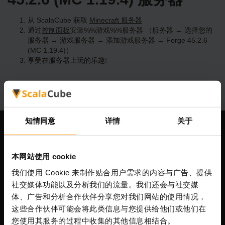
从 ScalaCube 获取
Minecraft 服务器
通过
控制面板
安装%%游戏%%服务器 （服务器 → 选择您的
服务器 → 游戏服务器 → 添加游戏服务器 → Forge 45.2.6
(MC 1.19.4)）
享受在服务器上玩的乐趣!
知情同意
详情
关于
我们公司
本网站使用 cookie
我们使用 Cookie 来制作贴合用户需求的内容与广告、提供
Scalable Hosting Solutions OÜ
社交媒体功能以及分析我们的流量。我们还会与社交媒
注册码: 14652605
体、广告和分析合作伙伴分享您对我们网站的使用情况，
增值税号: EE102133820
这些合作伙伴可能会将此类信息与您提供给他们或他们在
地址: Harju maakond, Tallinn, Kesklinna linnaosa,
您使用其服务的过程中收集的其他信息相结合。