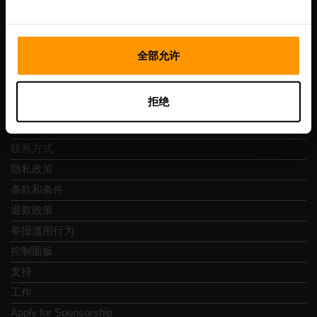
Vesivärava tn 50-201, 10152
全部允许
快速导航
拒绝
评论
联系方式
隐私政策
条款和条件
退款政策
举报滥用行为
控制面板
支持
工作
Apply for Sponsorship