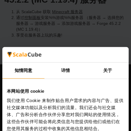
从 ScalaCube 获取
Minecraft 服务器
通过
控制面板
安装%%游戏%%服务器 （服务器 → 选择您的
服务器 → 游戏服务器 → 添加游戏服务器 → Forge 45.2.2
(MC 1.19.4)）
享受在服务器上玩的乐趣!
知情同意
详情
关于
我们公司
本网站使用 cookie
我们使用 Cookie 来制作贴合用户需求的内容与广告、提供
Scalable Hosting Solutions OÜ
社交媒体功能以及分析我们的流量。我们还会与社交媒
注册码: 14652605
体、广告和分析合作伙伴分享您对我们网站的使用情况，
增值税号: EE102133820
这些合作伙伴可能会将此类信息与您提供给他们或他们在
地址: Harju maakond, Tallinn, Kesklinna linnaosa,
您使用其服务的过程中收集的其他信息相结合。