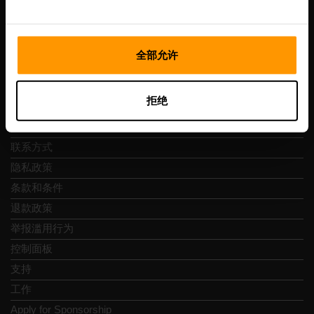
Vesivärava tn 50-201, 10152
全部允许
快速导航
拒绝
评论
联系方式
隐私政策
条款和条件
退款政策
举报滥用行为
控制面板
支持
工作
Apply for Sponsorship