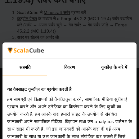
ScalaCube से
Minecraft सर्वर
प्राप्त करें
कंट्रोल पैनल
के माध्यम से a Forge 45.2.2 (MC 1.19.4) सर्वर स्थापित
करें (सर्वर → अपना सर्वर चुनें → गेम सर्वर → गेम सर्वर जोड़ें → Forge
45.2.2 (MC 1.19.4))
सर्वर पर खेलने का आनंद लें!
सहमति
विवरण
कुकीज़ के बारे में
हमारी कंपनी
यह वेबसाइट कुकीज़ का प्रयोग करती है
हम सामग्री एवं विज्ञापनों को वैयक्तिकृत करने, सामाजिक मीडिया सुविधाएं
प्रदान करने और अपने ट्रैफ़िक का विश्लेषण करने के लिए कुकी का
Scalable Hosting Solutions OÜ
उपयोग करते हैं. हम आपके द्वारा हमारी साइट के उपयोग से संबंधित
पंजीकरण कोड: 14652605
जानकारी अपने सामाजिक मीडिया, विज्ञापन तथा उन analytics पार्टनर के
VAT संख्या: EE102133820
साथ साझा भी करते हैं, जो इस जानकारी को आपके द्वारा दी गई अन्य
पता: Harju maakond, Tallinn, Kesklinna linnaosa,
जानकारी के साथ या उस जानकारी के साथ संयोजित कर सकते हैं जिसे