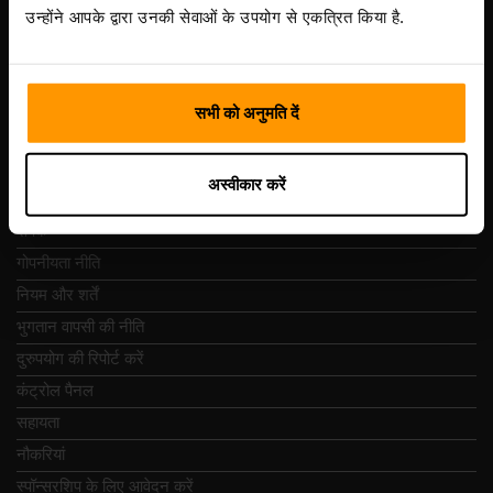
Vesivärava tn 50-201, 10152
उन्होंने आपके द्वारा उनकी सेवाओं के उपयोग से एकत्रित किया है.
सभी को अनुमति दें
त्वरित नेविगेशन
अस्वीकार करें
समीक्षा
संपर्क
गोपनीयता नीति
नियम और शर्तें
भुगतान वापसी की नीति
दुरुपयोग की रिपोर्ट करें
कंट्रोल पैनल
सहायता
नौकरियां
स्पॉन्सरशिप के लिए आवेदन करें