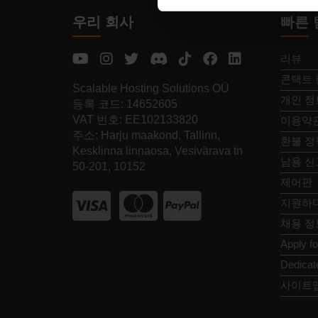
우리 회사
빠른 
리뷰
콘택트 
Scalable Hosting Solutions OÜ
개인 정
등록 코드: 14652605
VAT 번호: EE102133820
이용약
주소: Harju maakond, Tallinn,
환불 정
Kesklinna linnaosa, Vesivärava tn
남용 신
50-201, 10152
제어판
지원하
채용 정
Apply f
Dedicat
사이트