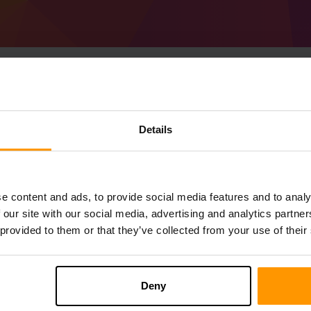
Minecraft Forge 45.
Details
방법
ScalaCube에서
Minecraft 서버
가져오기
Control Panel
를 통해 a Forge 45.2.2 
e content and ads, to provide social media features and to analy
서버 → 게임 서버 추가 → Forge 45.2.2 (MC 
 our site with our social media, advertising and analytics partn
서버에서 즐겨보세요!
 provided to them or that they’ve collected from your use of their
Deny