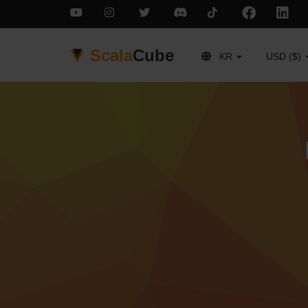
Scala
Cube
KR
USD ($)