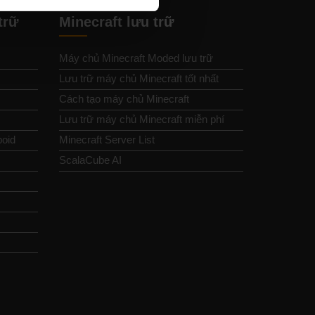
trữ
Minecraft lưu trữ
Máy chủ Minecraft Moded lưu trữ
Lưu trữ máy chủ Minecraft tốt nhất
Cách tạo máy chủ Minecraft
Lưu trữ máy chủ Minecraft miễn phí
boid
Minecraft Server List
ScalaCube AI