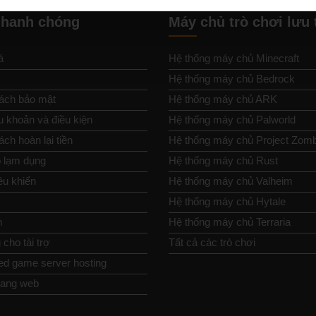
nhanh chóng
Máy chủ trò chơi lưu 
á
Hệ thống máy chủ Minecraft
Hệ thống máy chủ Bedrock
ách bảo mật
Hệ thống máy chủ ARK
u khoản và điều kiện
Hệ thống máy chủ Palworld
ch hoàn lại tiền
Hệ thống máy chủ Project Zom
 lạm dụng
Hệ thống máy chủ Rust
ều khiển
Hệ thống máy chủ Valheim
Hệ thống máy chủ Hytale
m
Hệ thống máy chủ Terraria
cho tài trợ
Tất cả các trò chơi
ed game server hosting
rang web