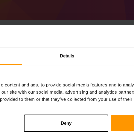
Details
Cách tạo Minecraft 
Nhận
Minecraft Server
Từ ScalaCube
Cài đặt máy chủ a Galexme's Mods thôn
bạn → Máy chủ trò chơi → Thêm máy chủ
e content and ads, to provide social media features and to analy
Thích chơi trên máy chủ!
 our site with our social media, advertising and analytics partn
 provided to them or that they’ve collected from your use of their
Deny