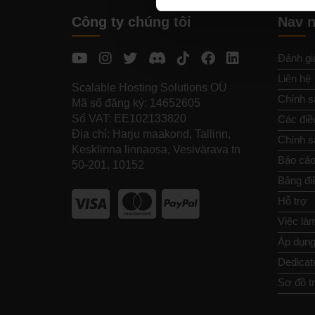
Công ty chúng tôi
Nav 
Đánh gi
Liên hệ
Scalable Hosting Solutions OÜ
Chính s
Mã số đăng ký: 14652605
Số VAT: EE102133820
Các điề
Địa chỉ: Harju maakond, Tallinn,
Chính sá
Kesklinna linnaosa, Vesivärava tn
Báo cáo
50-201, 10152
Bảng đi
Hỗ trợ
Việc là
Áp dụng 
Dedicat
Sơ đồ t