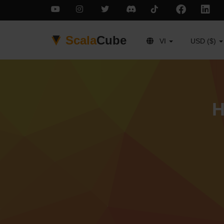
Scala
Cube
VI
USD ($)
H