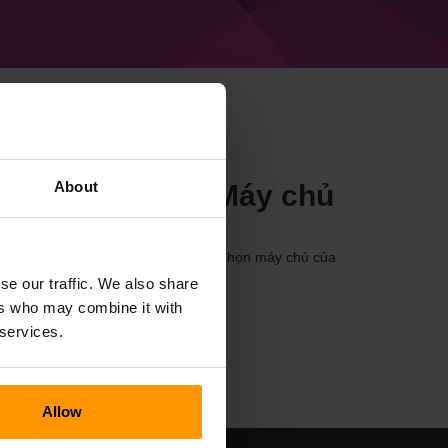
About
Galexme's Mods Máy chủ
g qua
Bảng điều khiển
(Máy chủ → Chọn máy chủ của
 trò chơi → Galexme's Mods)
se our traffic. We also share
ers who may combine it with
 services.
Allow