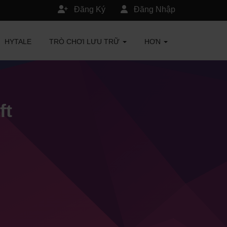
Đăng Ký
Đăng Nhập
HYTALE
TRÒ CHƠI LƯU TRỮ
HƠN
ft