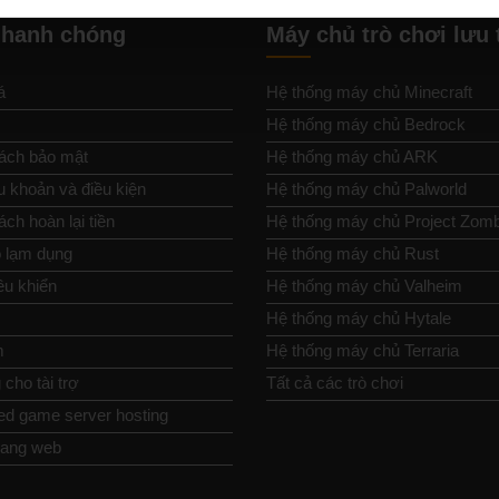
nhanh chóng
Máy chủ trò chơi lưu 
á
Hệ thống máy chủ Minecraft
Hệ thống máy chủ Bedrock
ách bảo mật
Hệ thống máy chủ ARK
u khoản và điều kiện
Hệ thống máy chủ Palworld
ch hoàn lại tiền
Hệ thống máy chủ Project Zom
 lạm dụng
Hệ thống máy chủ Rust
ều khiển
Hệ thống máy chủ Valheim
Hệ thống máy chủ Hytale
m
Hệ thống máy chủ Terraria
cho tài trợ
Tất cả các trò chơi
ed game server hosting
rang web