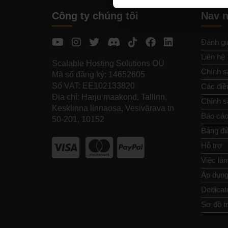
Công ty chúng tôi
Nav 
Đánh gi
Liên hệ
Scalable Hosting Solutions OÜ
Chính s
Mã số đăng ký: 14652605
Số VAT: EE102133820
Các điề
Địa chỉ: Harju maakond, Tallinn,
Chính sá
Kesklinna linnaosa, Vesivärava tn
Báo cáo
50-201, 10152
Bảng đi
Hỗ trợ
Việc là
Áp dụng 
Dedicat
Sơ đồ t