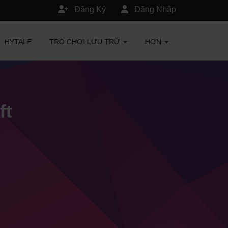
Đăng Ký
Đăng Nhập
HYTALE
TRÒ CHƠI LƯU TRỮ
HƠN
ft