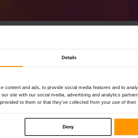
Cách tạo Minecraft Fo
Details
Máy chủ
Nhận
Minecraft Server
Từ ScalaCube
Cài đặt máy chủ a Forge 50.1.42 (MC 1.2
e content and ads, to provide social media features and to analy
máy chủ của bạn → Máy chủ trò chơi → T
 our site with our social media, advertising and analytics partn
Thích chơi trên máy chủ!
 provided to them or that they’ve collected from your use of their
Deny