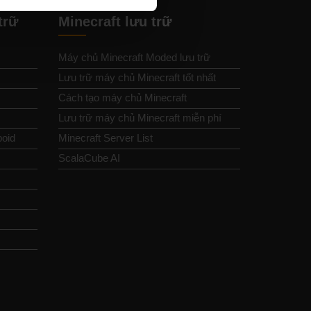
trữ
Minecraft lưu trữ
Máy chủ Minecraft Moded lưu trữ
Lưu trữ máy chủ Minecraft tốt nhất
Cách tạo máy chủ Minecraft
Lưu trữ máy chủ Minecraft miễn phí
boid
Minecraft Server List
ScalaCube AI