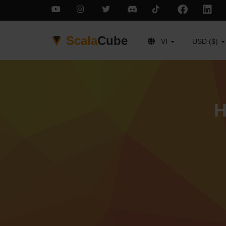
Scala
Cube
VI
USD ($)
H