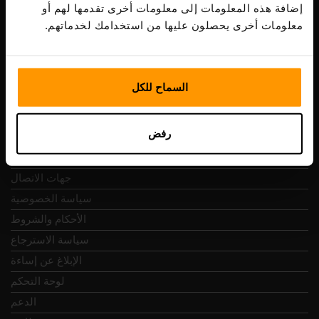
ضريبة الشراء: EE102133820
إضافة هذه المعلومات إلى معلومات أخرى تقدمها لهم أو
عنوان: Harju maakond, Tallinn, Kesklinna linnaosa,
معلومات أخرى يحصلون عليها من استخدامك لخدماتهم.
Vesivärava tn 50-201, 10152
السماح للكل
التنقل السريع
رفض
المراجعات
جهات الاتصال
سياسة الخصوصية
الأحكام والشروط
سياسة الاسترجاع
الإبلاغ عن إساءة
لوحة التحكم
الدعم