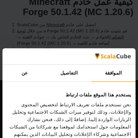
كيفية عمل خادم Minecraft
Forge 50.1.42 (MC 1.20.6)
احصل على خادم
Minecraft
من ScalaCube
قم بتثبيت خادم a Forge 50.1.42 (MC 1.20.6) من خلال
لوحة
التحكم
(الخوادم → حدد الخادم الخاص بك → خوادم اللعبة →
إضافة خادم اللعبة → Forge 50.1.42 (MC 1.20.6))
استمتع باللعب على الخادم!
الموافقة
التفاصيل
عن
يستخدم هذا الموقع ملفات ارتباط
شركتنا
نحن نستخدم ملفات تعريف الارتباط لتخصيص المحتوى
والإعلانات، وذلك لتوفير ميزات الشبكات الاجتماعية وتحليل
الزيارات الواردة إلينا. إضافةً إلى ذلك، فنحن نشارك
Scalable Hosting Solutions OÜ
المعلومات حول استخدامك لموقعنا مع شركائنا من الشبكات
رمز التسجيل: 14652605
الاجتماعية وشركاء الإعلانات وتحليل البيانات الذين يمكنهم