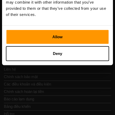
may combine it with other information that you’ve
Số VAT: EE102133820
provided to them or that they’ve collected from your use
Địa chỉ: Harju maakond, Tallinn, Kesklinna linnaosa,
of their services.
Vesivärava tn 50-201, 10152
Allow
Nav nhanh chóng
Deny
Đánh giá
Liên hệ
Chính sách bảo mật
Các điều khoản và điều kiện
Chính sách hoàn lại tiền
Báo cáo lạm dụng
Bảng điều khiển
Hỗ trợ