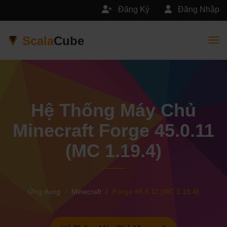
Đăng Ký
Đăng Nhập
Scala
Cube
Togg
Hệ Thống Máy Chủ
Minecraft Forge 45.0.11
(MC 1.19.4)
Ứng dụng
Minecraft
Forge 45.0.11 (MC 1.19.4)