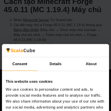
Cách tạo Minecraft Forge
45.0.11 (MC 1.19.4) Máy chủ
Nhận
Minecraft Server
Từ ScalaCube
Cài đặt máy chủ a Forge 45.0.11 (MC 1.19.4) thông qua
Bảng điều khiển
(Máy chủ → Chọn máy chủ của bạn →
Máy chủ trò chơi → Thêm máy chủ trò chơi → Forge
45.0.11 (MC 1.19.4))
Thích chơi trên máy chủ!
Consent
Details
About
This website uses cookies
Công ty chúng tôi
We use cookies to personalise content and ads, to
provide social media features and to analyse our traffic.
We also share information about your use of our site with
Scalable Hosting Solutions OÜ
our social media, advertising and analytics partners who
Mã số đăng ký: 14652605