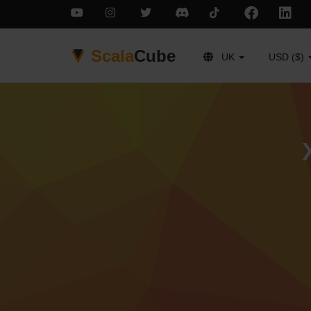
Scala
Cube
UK
USD ($)