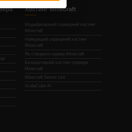
рвера
Хостинг Minecraft
Модифікований серверний хостинг
Minecraft
Найкращий серверний хостинг
Minecraft
Як створити сервер Minecraft
oid
Безкоштовний хостинг сервера
Minecraft
Minecraft Server List
ScalaCube AI