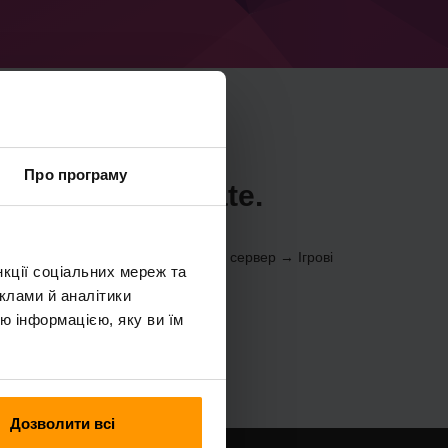
Про програму
Minecraft CCreate.
be
ol Panel
(Сервери → Виберіть свій сервер → Ігрові
нкції соціальних мереж та
reate)
клами й аналітики
ю інформацією, яку ви їм
Дозволити всі