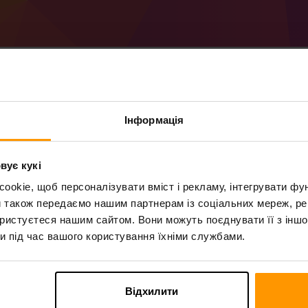
Інформація
Як створити сервер 
Отримайте
сервер Minecraft
від ScalaCu
вує кукі
Встановіть сервер a CCreate через
Contr
okie, щоб персоналізувати вміст і рекламу, інтегрувати фу
сервери → Додати ігровий сервер → CC
и також передаємо нашим партнерам із соціальних мереж, ре
Насолоджуйтесь грою на сервері!
ористуєтеся нашим сайтом. Вони можуть поєднувати її з іншо
и під час вашого користування їхніми службами.
Відхилити