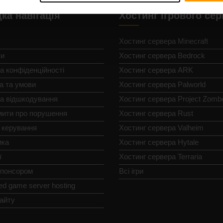
ка навігація
Хостинг ігрового се
Хостинг сервера Minecraft
ти
Хостинг сервера Bedrock
а конфіденційності
Хостинг сервера ARK
а та умови
Хостинг сервера Palworld
ка відшкодування
Хостинг сервера Project Zomb
мити про порушення
Хостинг сервера Rust
 керування
Хостинг сервера Valheim
мка
Хостинг сервера Hytale
ї
Хостинг сервера Terraria
спонсором
Всі ігри
ed game server hosting
айту