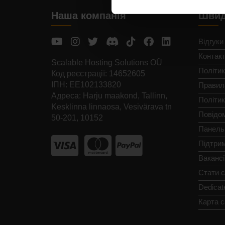
Наша компанія
Швид
Відгуки
Контак
Scalable Hosting Solutions OÜ
Політик
Код реєстрації: 14652605
ІПН: EE102133820
Правил
Адреса: Harju maakond, Tallinn,
Політи
Kesklinna linnaosa, Vesivärava tn
Повідо
50-201, 10152
Панель
Підтри
Вакансі
Стати 
Dedicat
Карта с