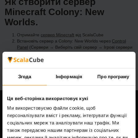
Як створити сервер
Minecraft Colony: New
Worlds.
Отримайте
сервер Minecraft
від ScalaCube
Встановіть сервер a Colony: New Worlds через
Control
Panel
(Сервери → Виберіть свій сервер → Ігрові сервери
→ Додати ігровий сервер → Colony: New Worlds)
Насолоджуйтесь грою на сервері!
Згода
Інформація
Про програму
Ця веб-сторінка використовує кукі
Наша компанія
Ми використовуємо файли cookie, щоб
персоналізувати вміст і рекламу, інтегрувати функції
соціальних мереж та аналізувати наш трафік. Ми
також передаємо нашим партнерам із соціальних
Scalable Hosting Solutions OÜ
мереж, реклами й аналітики інформацію про те, як ви