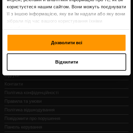
Код реєстрації: 14652605
користуєтеся нашим сайтом. Вони можуть поєднувати
ІПН: EE102133820
її з іншою інформацією, яку ви їм надали або яку вони
Адреса: Harju maakond, Tallinn, Kesklinna linnaosa,
зібрали під час вашого користування їхніми
Vesivärava tn 50-201, 10152
службами.
Дозволити всі
Швидка навігація
Відхилити
Відгуки
Контакти
Політика конфіденційності
Правила та умови
Політика відшкодування
Повідомити про порушення
Панель керування