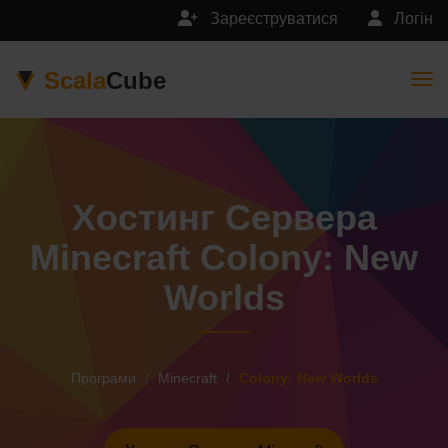
Зареєструватися
Логін
Scala
Cube
Togg
Хостинг Сервера
Minecraft Colony: New
Worlds
Програми
Minecraft
Colony: New Worlds