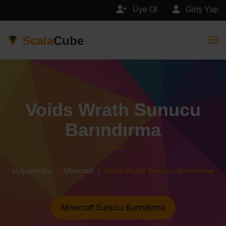
Üye Ol
Giriş Yap
Scala
Cube
Togg
Voids Wrath Sunucu
Barındırma
Uygulamalar
Minecraft
Voids Wrath Sunucu Barındırma
Minecraft Sunucu Barındırma