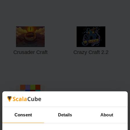
Crusader Craft
Crazy Craft 2.2
Scramble Craft
Consent
Details
About