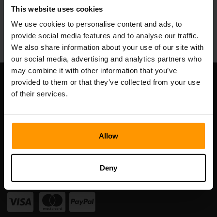
This website uses cookies
We use cookies to personalise content and ads, to
provide social media features and to analyse our traffic.
We also share information about your use of our site with
our social media, advertising and analytics partners who
may combine it with other information that you’ve
provided to them or that they’ve collected from your use
Şirketimiz
of their services.
Scalable Hosting Solutions OÜ
Allow
Tescil kodu: 14652605
KDV numarası: EE102133820
Adres: Harju maakond, Tallinn, Kesklinna linnaosa,
Deny
Vesivärava tn 50-201, 10152