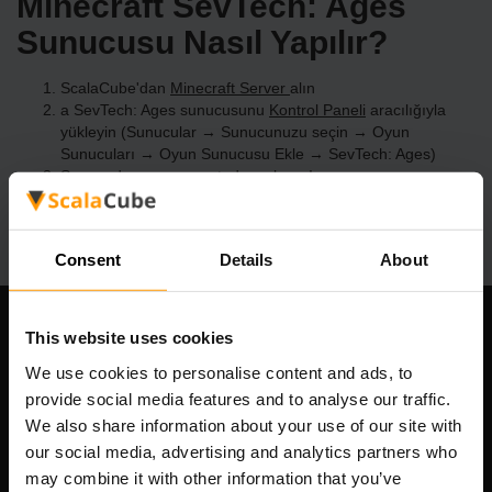
Minecraft SevTech: Ages
Sunucusu Nasıl Yapılır?
ScalaCube'dan
Minecraft Server
alın
a SevTech: Ages sunucusunu
Kontrol Paneli
aracılığıyla
yükleyin (Sunucular → Sunucunuzu seçin → Oyun
Sunucuları → Oyun Sunucusu Ekle → SevTech: Ages)
Sunucuda oynamanın tadını çıkarın!
Consent
Details
About
This website uses cookies
Şirketimiz
We use cookies to personalise content and ads, to
provide social media features and to analyse our traffic.
We also share information about your use of our site with
Scalable Hosting Solutions OÜ
our social media, advertising and analytics partners who
Tescil kodu: 14652605
may combine it with other information that you’ve