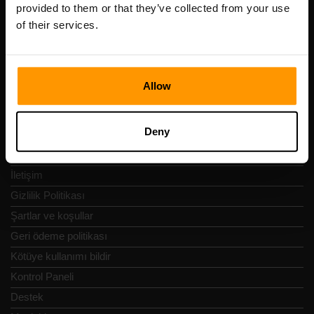
KDV numarası: EE102133820
provided to them or that they’ve collected from your use
Adres: Harju maakond, Tallinn, Kesklinna linnaosa,
of their services.
Vesivärava tn 50-201, 10152
Allow
Hızlı Nav
Deny
İncelemeler
İletişim
Gizlilik Politikası
Şartlar ve koşullar
Geri ödeme politikası
Kötüye kullanımı bildir
Kontrol Paneli
Destek