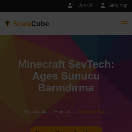
Üye Ol
Giriş Yap
Scala
Cube
Togg
Minecraft SevTech:
Ages Sunucu
Barındırma
Uygulamalar
Minecraft
SevTech: Ages