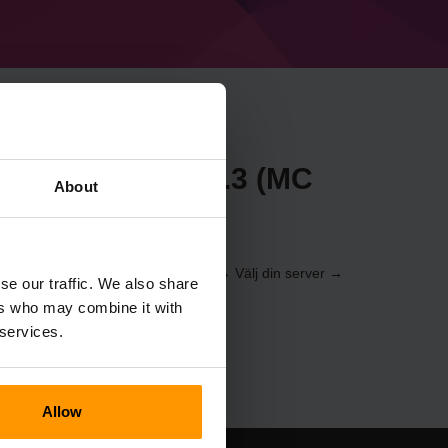
craft Forge 55.0.3 (MC
About
e
server via
kontrollpanelen
(Servrar → Välj din server →
se our traffic. We also share
e 55.0.3 (MC 1.21.5))
ers who may combine it with
 services.
Allow