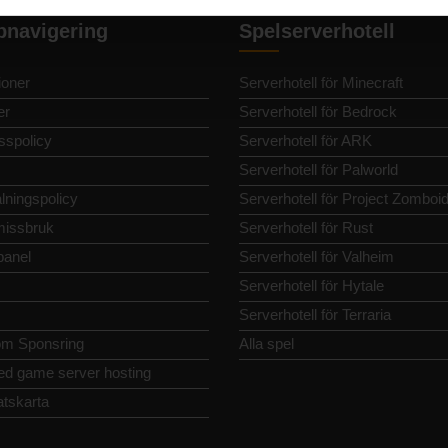
bnavigering
Spelserverhotell
oner
Serverhotell för Minecraft
er
Serverhotell för Bedrock
sspolicy
Serverhotell för ARK
Serverhotell för Palworld
lningspolicy
Serverhotell för Project Zomboi
issbruk
Serverhotell för Rust
panel
Serverhotell för Valheim
Serverhotell för Hytale
Serverhotell för Terraria
m Sponsring
Alla spel
ed game server hosting
tskarta