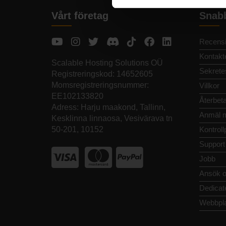
Vårt företag
Snab
Recensi
Kontakt
Scalable Hosting Solutions OÜ
Sekrete
Registreringskod: 14652605
Momsregistreringsnummer:
Villkor
EE102133820
Återbeta
Adress: Harju maakond, Tallinn,
Anmäl m
Kesklinna linnaosa, Vesivärava tn
50-201, 10152
Kontroll
Support
Jobb
Ansök o
Dedicat
Webbpla