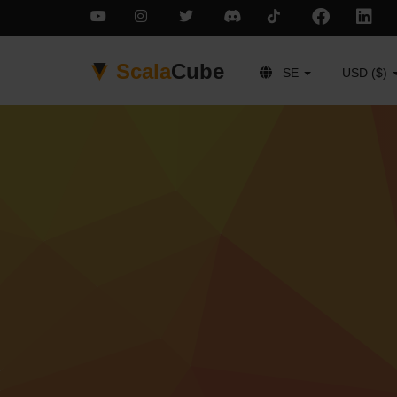
Scala
Cube
SE
USD ($)