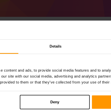
Så skapar du en Mine
Details
1.21.5)-server
Skaffa en
Minecraft-server
från ScalaCub
Installera en a Forge 55.0.3 (MC 1.21.5)-
e content and ads, to provide social media features and to analy
Spelservrar → Lägg till spelserver → Forg
 our site with our social media, advertising and analytics partn
Roa dig med att spela på servern!
 provided to them or that they’ve collected from your use of their
Deny