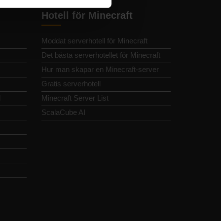
Hotell för Minecraft
Moddat serverhotell för Minecraft
Det bästa serverhotellet för Minecraft
Hur man skapar en Minecraft-server
Gratis serverhotell
d
Minecraft Server List
ScalaCube AI