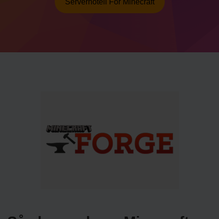
Serverhotell För Minecraft