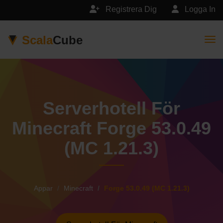
Registrera Dig
Logga In
Scala
Cube
Togg
Serverhotell För
Minecraft Forge 53.0.49
(MC 1.21.3)
Appar
Minecraft
Forge 53.0.49 (MC 1.21.3)