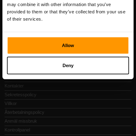
Registreringskod: 14652605
may combine it with other information that you’ve
Momsregistreringsnummer: EE102133820
provided to them or that they’ve collected from your use
Adress: Harju maakond, Tallinn, Kesklinna linnaosa,
of their services.
Vesivärava tn 50-201, 10152
Allow
Snabbnavigering
Deny
Recensioner
Kontakter
Sekretesspolicy
Villkor
Återbetalningspolicy
Anmäl missbruk
Kontrollpanel