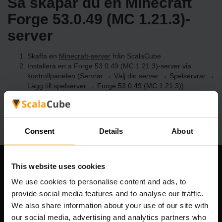
Så skapar du en Minecraft
Forge 53.0.49 (MC 1.21.3)-
server
Skaffa en
Minecraft-server
från ScalaCube
Installera en a Forge 53.0.49 (MC 1.21.3)-server via
kontrollpanelen
(Servrar → Välj din server → Spelservrar →
Lägg till spelserver → Forge 53.0.49 (MC 1.21.3))
Roa dig med att spela på servern!
Consent
Details
About
This website uses cookies
Vårt företag
We use cookies to personalise content and ads, to
provide social media features and to analyse our traffic.
We also share information about your use of our site with
Scalable Hosting Solutions OÜ
our social media, advertising and analytics partners who