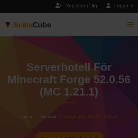
Registrera Dig
Logga In
Scala
Cube
Togg
Serverhotell För
Minecraft Forge 52.0.56
(MC 1.21.1)
Appar
Minecraft
Forge 52.0.56 (MC 1.21.1)