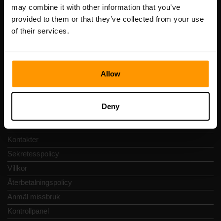
Registreringskod: 14652605
may combine it with other information that you’ve
Momsregistreringsnummer: EE102133820
provided to them or that they’ve collected from your use
Adress: Harju maakond, Tallinn, Kesklinna linnaosa,
of their services.
Vesivärava tn 50-201, 10152
Allow
Snabbnavigering
Deny
Recensioner
Kontakter
Sekretesspolicy
Villkor
Återbetalningspolicy
Anmäl missbruk
Kontrollpanel