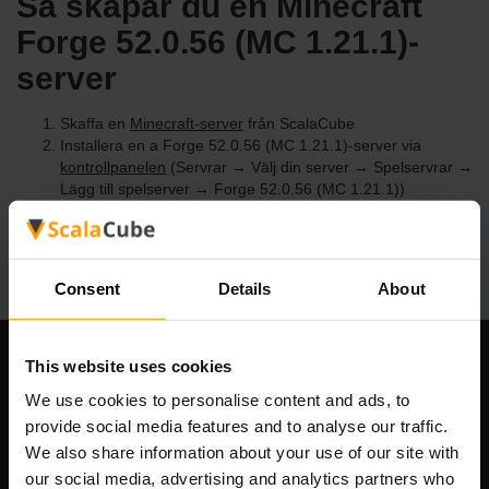
Så skapar du en Minecraft
Forge 52.0.56 (MC 1.21.1)-
server
Skaffa en
Minecraft-server
från ScalaCube
Installera en a Forge 52.0.56 (MC 1.21.1)-server via
kontrollpanelen
(Servrar → Välj din server → Spelservrar →
Lägg till spelserver → Forge 52.0.56 (MC 1.21.1))
Roa dig med att spela på servern!
Consent
Details
About
This website uses cookies
Vårt företag
We use cookies to personalise content and ads, to
provide social media features and to analyse our traffic.
We also share information about your use of our site with
Scalable Hosting Solutions OÜ
our social media, advertising and analytics partners who