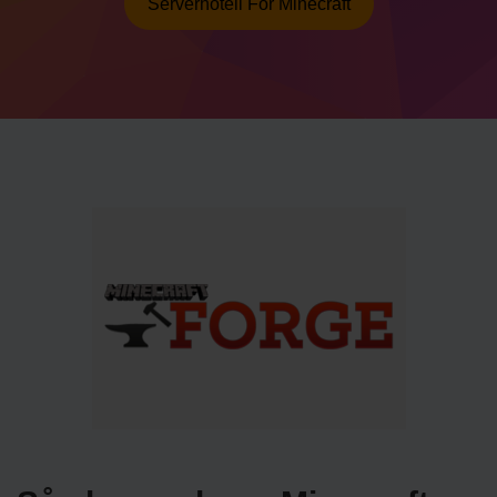
Serverhotell För Minecraft