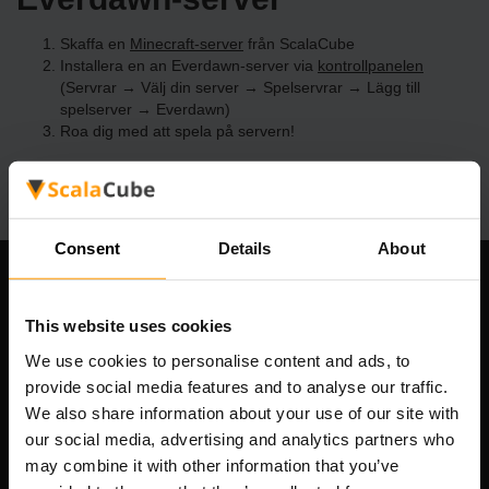
Skaffa en
Minecraft-server
från ScalaCube
Installera en an Everdawn-server via
kontrollpanelen
(Servrar → Välj din server → Spelservrar → Lägg till
spelserver → Everdawn)
Roa dig med att spela på servern!
Consent
Details
About
Vårt företag
This website uses cookies
We use cookies to personalise content and ads, to
provide social media features and to analyse our traffic.
Scalable Hosting Solutions OÜ
We also share information about your use of our site with
Registreringskod: 14652605
our social media, advertising and analytics partners who
Momsregistreringsnummer: EE102133820
may combine it with other information that you’ve
Adress: Harju maakond, Tallinn, Kesklinna linnaosa,