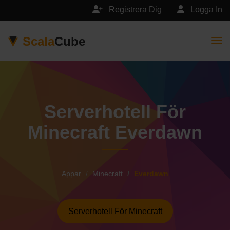
Registrera Dig
Logga In
Scala
Cube
Togg
Serverhotell För
Minecraft Everdawn
Appar
Minecraft
Everdawn
Serverhotell För Minecraft